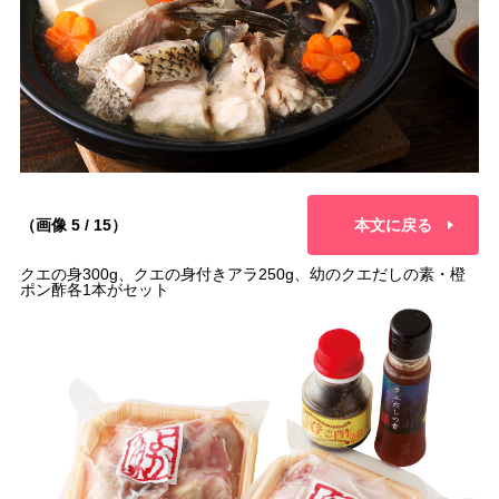
（画像 5 / 15）
本文に戻る
クエの身300g、クエの身付きアラ250g、幼のクエだしの素・橙
ポン酢各1本がセット