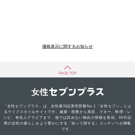
価格表示に関するお知らせ
PAGE TOP
「女性セブンプラス」は、女性週刊誌実売部数No.1「女性セブン」によ
るライフスタイルサイトです。健康・医療から美容、マネー、料理・レ
シピ、有名人グラビアまで、他では読めない独自の情報を発信。40代以
降の女性の暮らしをより豊かにする「知って得する」コンテンツが満載
です。