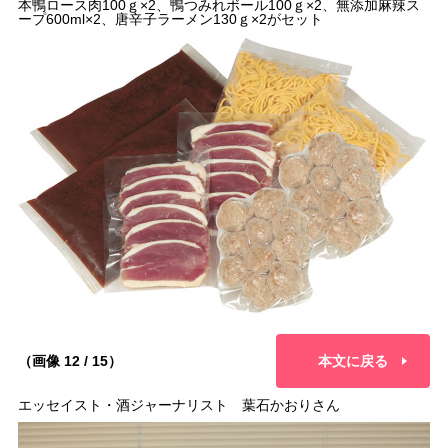
本鴨ロース肉100ｇ×2、鴨つみれボール100ｇ×2、無添加麻辣ス
ープ600ml×2、唐辛子ラーメン130ｇ×2がセット
（画像 12 / 15）
本文に戻る
エッセイスト・酒ジャーナリスト 葉石かおりさん