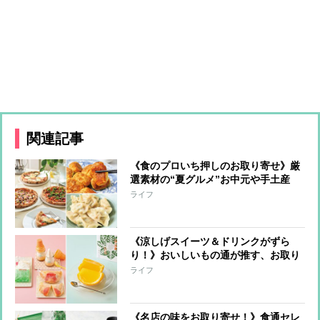
関連記事
《食のプロいち押しのお取り寄せ》厳
選素材の“夏グルメ”お中元や手土産
に！
ライフ
《涼しげスイーツ＆ドリンクがずら
り！》おいしいもの通が推す、お取り
寄せ可能な逸品
ライフ
《名店の味をお取り寄せ！》食通セレ