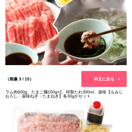
（画像 3 / 15）
本文に戻る
ラム肉600g、たまご麺150g×2、特製たれ300ml、薬味【もみじ
おろし・薬味ねぎ・たまねぎ】各30gがセット