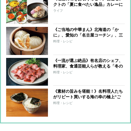
クトの「夏に食べたい逸品」カレーに
鰻など6品を厳選
ライフ
《ご当地の中華まん》北海道の「か
に」、愛知の「名古屋コーチン」、三
重の「松阪牛」など王道から変わり種
料理・レシピ
まで極上の逸品
《一流が選ぶ絶品》有名店のシェフ、
料理家、食通芸能人らが教える「冬の
お取り寄せ」
料理・レシピ
《素材の旨みを堪能！》名料理人たち
がリピート買いする海の幸の極上“ご
飯のお供”6品
料理・レシピ