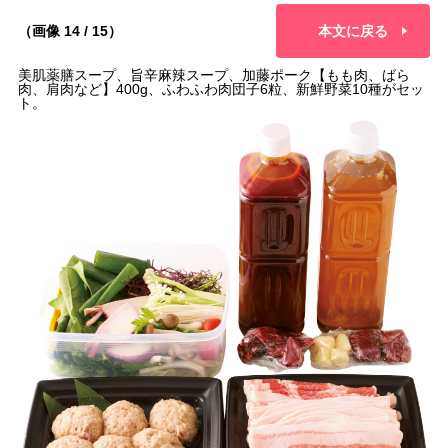
（画像 14 / 15）
本文に戻る
美肌薬膳スープ、旨辛麻辣スープ、加藤ポーク【もも肉、ばら
肉、肩肉など】400g、ふわふわ肉団子6粒、新鮮野菜10種がセッ
ト。