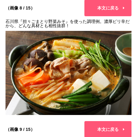
（画像 8 / 15）
本文に戻る
石川県『担々ごまとり野菜みそ』を使った調理例。濃厚ピリ辛だ
から、どんな具材とも相性抜群！
（画像 9 / 15）
本文に戻る