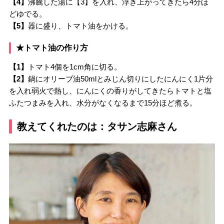
【4】
沸騰した湯に【3】を入れ、浮き上がってきたら4分ほ
どゆでる。
【5】
器に盛り、トマト油をかける。
★トマト油の作り方
【1】
トマト4個を1cm角に切る。
【2】
鍋にオリーブ油50mlとみじん切りにしたにんにく1片分
を入れ弱火で熱し、にんにくの香りがしてきたらトマトと塩
ふたつまみを入れ、水分がなくなるまで15分ほど煮る。
教えてくれたのは：タサン志麻さん