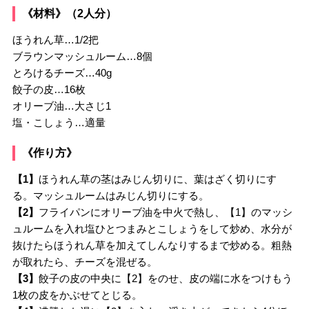
《材料》（2人分）
ほうれん草…1/2把
ブラウンマッシュルーム…8個
とろけるチーズ…40g
餃子の皮…16枚
オリーブ油…大さじ1
塩・こしょう…適量
《作り方》
【1】
ほうれん草の茎はみじん切りに、葉はざく切りにす
る。マッシュルームはみじん切りにする。
【2】
フライパンにオリーブ油を中火で熱し、【1】のマッシ
ュルームを入れ塩ひとつまみとこしょうをして炒め、水分が
抜けたらほうれん草を加えてしんなりするまで炒める。粗熱
が取れたら、チーズを混ぜる。
【3】
餃子の皮の中央に【2】をのせ、皮の端に水をつけもう
1枚の皮をかぶせてとじる。