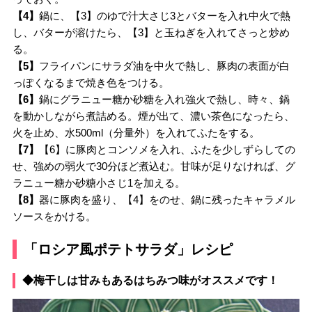
【4】
鍋に、【3】のゆで汁大さじ3とバターを入れ中火で熱
し、バターが溶けたら、【3】と玉ねぎを入れてさっと炒め
る。
【5】
フライパンにサラダ油を中火で熱し、豚肉の表面が白
っぽくなるまで焼き色をつける。
【6】
鍋にグラニュー糖か砂糖を入れ強火で熱し、時々、鍋
を動かしながら煮詰める。煙が出て、濃い茶色になったら、
火を止め、水500ml（分量外）を入れてふたをする。
【7】
【6】に豚肉とコンソメを入れ、ふたを少しずらしての
せ、強めの弱火で30分ほど煮込む。甘味が足りなければ、グ
ラニュー糖か砂糖小さじ1を加える。
【8】
器に豚肉を盛り、【4】をのせ、鍋に残ったキャラメル
ソースをかける。
「ロシア風ポテトサラダ」レシピ
◆梅干しは甘みもあるはちみつ味がオススメです！