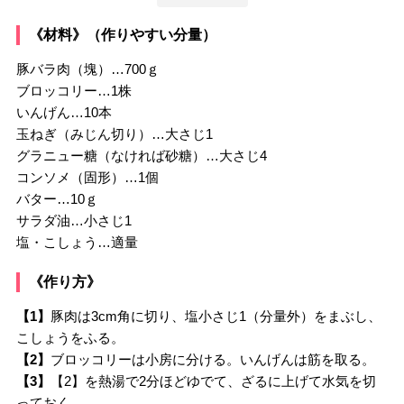
《材料》（作りやすい分量）
豚バラ肉（塊）…700ｇ
ブロッコリー…1株
いんげん…10本
玉ねぎ（みじん切り）…大さじ1
グラニュー糖（なければ砂糖）…大さじ4
コンソメ（固形）…1個
バター…10ｇ
サラダ油…小さじ1
塩・こしょう…適量
《作り方》
【1】
豚肉は3cm角に切り、塩小さじ1（分量外）をまぶし、
こしょうをふる。
【2】
ブロッコリーは小房に分ける。いんげんは筋を取る。
【3】
【2】を熱湯で2分ほどゆでて、ざるに上げて水気を切
っておく。