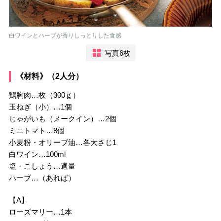
白ワインとハーブが香りしっとりした食感
写真6枚
《材料》（2人分）
鶏胸肉…枚（300ｇ）
玉ねぎ（小）…1個
じゃがいも（メークイン）…2個
ミニトマト…8個
小麦粉・オリーブ油…各大さじ1
白ワイン…100ml
塩・こしょう…適量
ハーブ…（あれば）
【A】
ローズマリー…1本