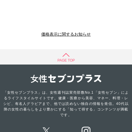
価格表示に関するお知らせ
PAGE TOP
「女性セブンプラス」は、女性週刊誌実売部数No.1「女性セブン」によ
るライフスタイルサイトです。健康・医療から美容、マネー、料理・レ
シピ、有名人グラビアまで、他では読めない独自の情報を発信。40代以
降の女性の暮らしをより豊かにする「知って得する」コンテンツが満載
です。