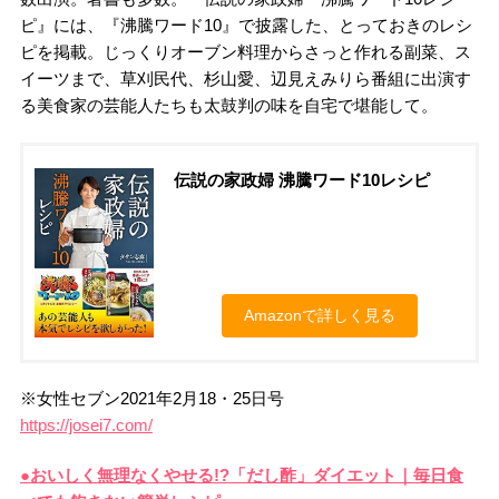
ピ』には、『沸騰ワード10』で披露した、とっておきのレシ
ピを掲載。じっくりオーブン料理からさっと作れる副菜、ス
イーツまで、草刈民代、杉山愛、辺見えみりら番組に出演す
る美食家の芸能人たちも太鼓判の味を自宅で堪能して。
伝説の家政婦 沸騰ワード10レシピ
Amazonで詳しく見る
※女性セブン2021年2月18・25日号
https://josei7.com/
●おいしく無理なくやせる!?「だし酢」ダイエット｜毎日食