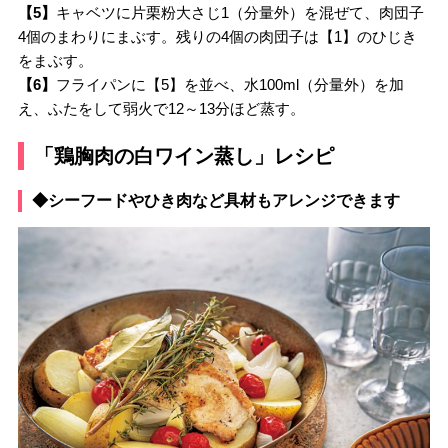
【5】
キャベツに片栗粉大さじ1（分量外）を混ぜて、肉団子
4個のまわりにまぶす。残りの4個の肉団子は【1】のひじき
をまぶす。
【6】
フライパンに【5】を並べ、水100ml（分量外）を加
え、ふたをして弱火で12～13分ほど蒸す。
「鶏胸肉の白ワイン蒸し」レシピ
◆シーフードやひき肉など具材もアレンジできます