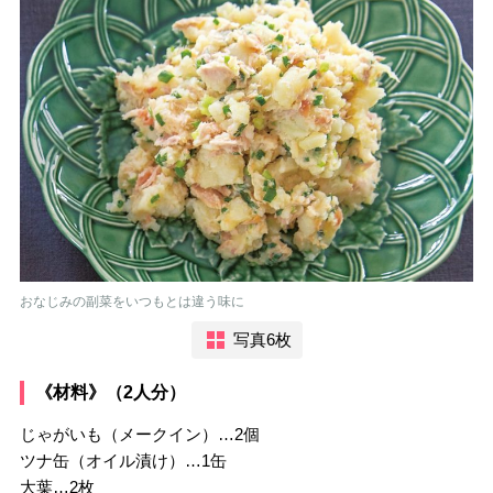
おなじみの副菜をいつもとは違う味に
写真6枚
《材料》（2人分）
じゃがいも（メークイン）…2個
ツナ缶（オイル漬け）…1缶
大葉…2枚