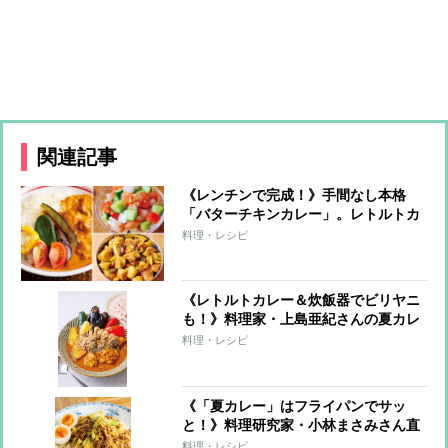
関連記事
《レンチンで完成！》手間なし本格
「バターチキンカレー」。レトルトカ
レーが激変する簡単トッピングも
料理・レシピ
《レトルトカレー＆炊飯器でビリヤニ
も！》料理家・上島亜紀さんの夏カレ
ーレシピ
料理・レシピ
《「夏カレー」はフライパンでサッ
と！》料理研究家・小林まさみさん直
伝レシピ
料理・レシピ