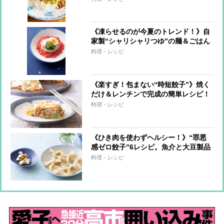
《凍らせるのが今夏のトレンド！》自
家製“シャリシャリつゆ”の麺＆ごはん
7レシピ
料理・レシピ
《楽すぎ！包まない“時短餃子”》焼く
だけ＆レンチンで完成の簡単レシピ！
料理・レシピ
《ひき肉を使わずヘルシー！》“罪悪
感ゼロ餃子”6レシピ。魚介と大豆製品
で大満足！
料理・レシピ