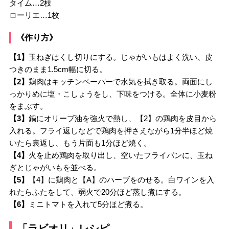
タイム…2枝
ローリエ…1枚
《作り方》
【1】
玉ねぎはくし切りにする。じゃがいもはよく洗い、皮
つきのまま1.5cm幅に切る。
【2】
鶏肉はキッチンペーパーで水気を拭き取る。両面にし
っかりめに塩・こしょうをし、下味をつける。全体に小麦粉
をまぶす。
【3】
鍋にオリーブ油を強火で熱し、【2】の鶏肉を皮目から
入れる。フライ返しなどで鶏肉を押さえながら1分半ほど焼
いたら裏返し、もう片面も1分ほど焼く。
【4】
火を止め鶏肉を取り出し、空いたフライパンに、玉ね
ぎとじゃがいもを並べる。
【5】
【4】に鶏肉と【A】のハーブをのせる。白ワインを入
れたらふたをして、弱火で20分ほど蒸し煮にする。
【6】
ミニトマトを入れて5分ほど煮る。
「ラビオリ」レシピ