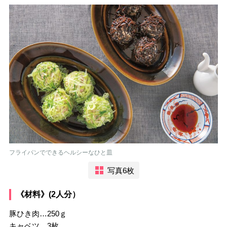
フライパンでできるヘルシーなひと皿
写真6枚
《材料》(2人分）
豚ひき肉…250ｇ
キャベツ…3枚