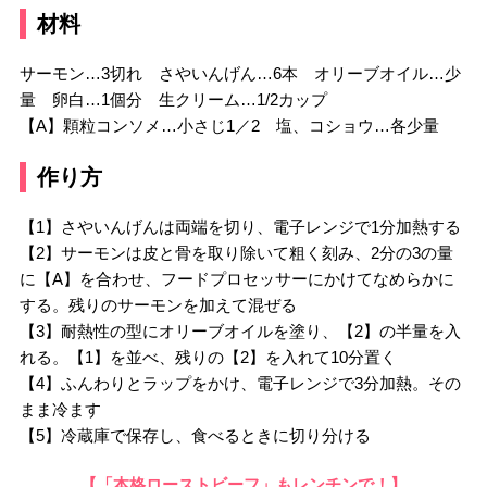
材料
サーモン…3切れ さやいんげん…6本 オリーブオイル…少
量 卵白…1個分 生クリーム…1/2カップ
【A】顆粒コンソメ…小さじ1／2 塩、コショウ…各少量
作り方
【1】さやいんげんは両端を切り、電子レンジで1分加熱する
【2】サーモンは皮と骨を取り除いて粗く刻み、2分の3の量
に【A】を合わせ、フードプロセッサーにかけてなめらかに
する。残りのサーモンを加えて混ぜる
【3】耐熱性の型にオリーブオイルを塗り、【2】の半量を入
れる。【1】を並べ、残りの【2】を入れて10分置く
【4】ふんわりとラップをかけ、電子レンジで3分加熱。その
まま冷ます
【5】冷蔵庫で保存し、食べるときに切り分ける
【「本格ローストビーフ」もレンチンで！】