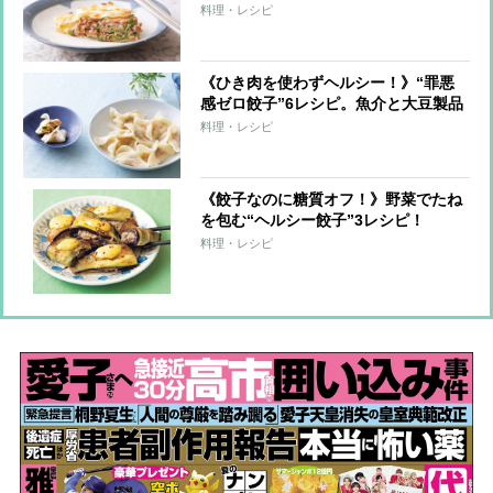
料理・レシピ
《ひき肉を使わずヘルシー！》“罪悪
感ゼロ餃子”6レシピ。魚介と大豆製品
で大満足！
料理・レシピ
《餃子なのに糖質オフ！》野菜でたね
を包む“ヘルシー餃子”3レシピ！
料理・レシピ