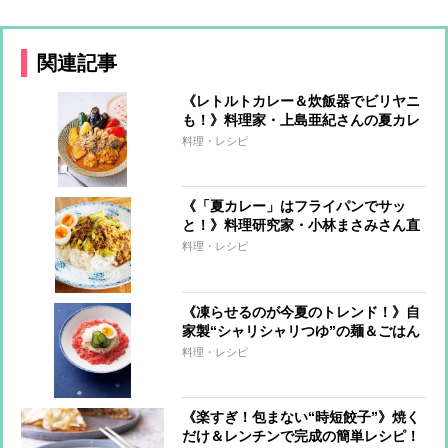
関連記事
《レトルトカレー＆炊飯器でビリヤニ
も！》料理家・上島亜紀さんの夏カレ
ーレシピ
料理・レシピ
《「夏カレー」はフライパンでサッ
と！》料理研究家・小林まさみさん直
伝レシピ
料理・レシピ
《凍らせるのが今夏のトレンド！》自
家製“シャリシャリつゆ”の麺＆ごはん
7レシピ
料理・レシピ
《楽すぎ！包まない“時短餃子”》焼く
だけ＆レンチンで完成の簡単レシピ！