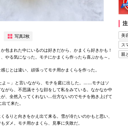
注
美
写真2枚
ス
とか包まれた中にいるのは好きだから、かまくら好きかも！
親
り、やる気になった。モチにかまくら作ったら喜ぶかも～。
健
な感じとは違い、頑張ってモチ用かまくらを作った。
美
夫
たよ～」と言いながら、モチを庭に出した。……モチはソ
ぎながら、不思議そうな顔をして私をみている。なかなか中
たが、全然入ってくれない…仕方ないのでモチを抱き上げて
に出て来た。
にくるりと向きをかえ出て来る。雪が冷たいのかもと思い、
でもダメ。モチ用かまくら、見事に失敗だ。