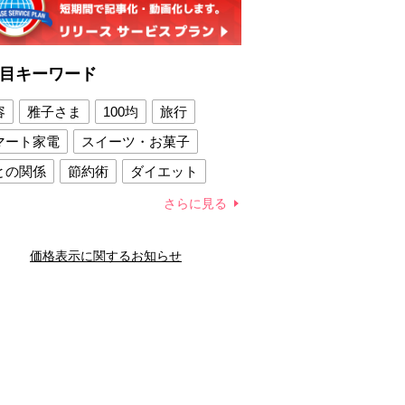
目キーワード
容
雅子さま
100均
旅行
マート家電
スイーツ・お菓子
との関係
節約術
ダイエット
康法
新製品
さらに見る
容賢者のダイエットグッズ
価格表示に関するお知らせ
との関係
新津春子
どか食い