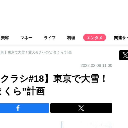
美容
マネー
ライフ
料理
エンタメ
関連サ
#18】東京で大雪！愛犬モチへの“かまくら”計画
2022.02.08 11:00
クラシ#18】東京で大雪！
まくら”計画