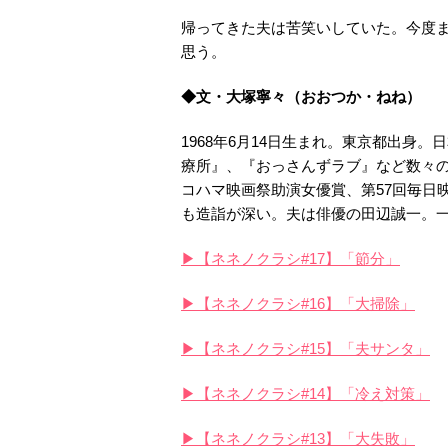
帰ってきた夫は苦笑いしていた。今度
思う。
◆文・大塚寧々（おおつか・ねね）
1968年6月14日生まれ。東京都出身。
療所』、『おっさんずラブ』など数々の
コハマ映画祭助演女優賞、第57回毎日
も造詣が深い。夫は俳優の田辺誠一。
▶【ネネノクラシ#17】「節分」
▶【ネネノクラシ#16】「大掃除」
▶【ネネノクラシ#15】「夫サンタ」
▶【ネネノクラシ#14】「冷え対策」
▶【ネネノクラシ#13】「大失敗」