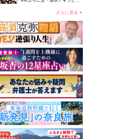
8年ぶりに父・清水アキラと共
演、本格的な活動再開に向かっ
ていたが…周囲が懸念していた
さらに見る
「不安定なところ」