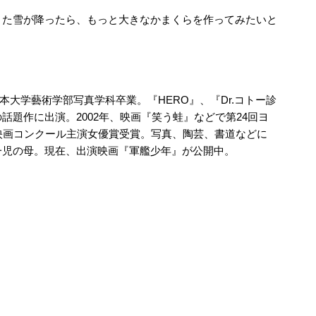
また雪が降ったら、もっと大きなかまくらを作ってみたいと
日本大学藝術学部写真学科卒業。『HERO』、『Dr.コトー診
話題作に出演。2002年、映画『笑う蛙』などで第24回ヨ
映画コンクール主演女優賞受賞。写真、陶芸、書道などに
一児の母。現在、出演映画『軍艦少年』が公開中。