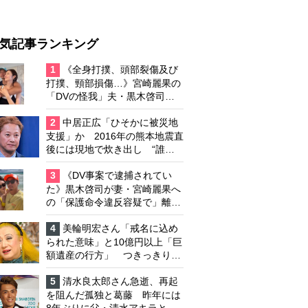
気記事ランキング
1
《全身打撲、頭部裂傷及び
打撲、頸部損傷…》宮崎麗果の
「DVの怪我」夫・黒木啓司の
逮捕で始まる「夫婦の闘争」
2
中居正広「ひそかに被災地
支援」か 2016年の熊本地震直
後には現地で炊き出し “誰に
も知られなくて良い”と、むし
ろ強まる福祉活動への思い
3
《DV事案で逮捕されてい
た》黒木啓司が妻・宮崎麗果へ
の「保護命令違反容疑で」離婚
協議は「第二ステージ」へ
4
美輪明宏さん「戒名に込め
られた意味」と10億円以上「巨
額遺産の行方」 つきっきりで
私生活をサポートしていた元俳
優が相続か
5
清水良太郎さん急逝、再起
を阻んだ孤独と葛藤 昨年には