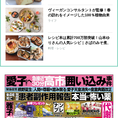
ヴィーガンコンサルタントが監修！春
の訪れをイメージした100％植物由来
「ヴィーガンアフタヌーンティー」
ライフ
レシピ本は累計700万部突破！山本ゆ
りさんの人気レシピ｜さばのみそ煮、
バスクチーズケーキなど5品
料理・レシピ