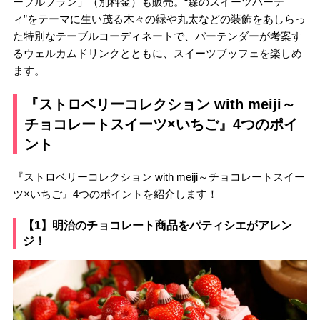
ーブルプラン」（別料金）も販売。“森のスイーツパーテ
ィ”をテーマに生い茂る木々の緑や丸太などの装飾をあしらっ
た特別なテーブルコーディネートで、バーテンダーが考案す
るウェルカムドリンクとともに、スイーツブッフェを楽しめ
ます。
『ストロベリーコレクション with meiji～
チョコレートスイーツ×いちご』4つのポイ
ント
『ストロベリーコレクション with meiji～チョコレートスイー
ツ×いちご』4つのポイントを紹介します！
【1】明治のチョコレート商品をパティシエがアレン
ジ！