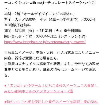
ーコレクション with meiji～チョコレートスイーツ×いちご
～」
場所：2階「オールデイダイニング＜樹林＞」
料金：大人／5500円 小人（4歳～小学生まで）／3000円
※3歳以下は無料
期間：3月1日（火）～5月31日（火） ※全日開催
問い合わせ・予約：03-3344-0111（レストラン予約）
https://www.keioplaza.co.jp/event/strawberry-sweets/
※写真はイメージ。季節・天候、仕入れ状況によりメニュー
内容、器等が変更になる場合あり。
※新型コロナウイルス感染症の状況により、予告なく内容が
変更となる場合があり。最新の情報はホームページで確認
を。
●「ヌン活」が今ブーム！いちご＆桜スイーツ…この春楽し
みたい都内ホテルのアフタヌーンティー7選
●旬のいちごと桜を使用した春色スイーツを堪能！春の訪れ