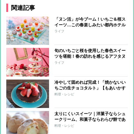
関連記事
「ヌン活」が今ブーム！いちご＆桜ス
イーツ…この春楽しみたい都内ホテル
のアフタヌーンティー7選
ライフ
旬のいちごと桜を使用した春色スイー
ツを堪能！春の訪れを感じるアフタヌ
ーンティー
ライフ
冷やして固めれば完成！「焼かないい
ちごの生チョコタルト」【もあいかす
み ラクウマレシピ】
料理・レシピ
太りにくいスイーツ｜洋菓子ならシュ
ークリーム、和菓子ならわらび餅であ
る理由
料理・レシピ