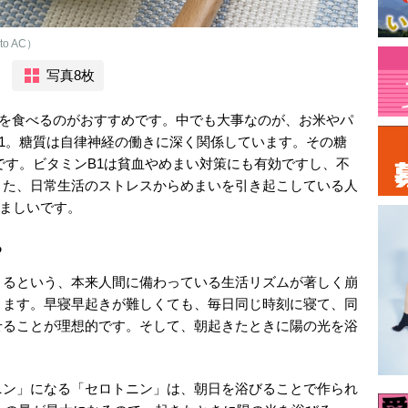
o AC）
写真8枚
のを食べるのがおすすめです。中でも大事なのが、お米やパ
1。糖質は自律神経の働きに深く関係しています。その糖
です。ビタミンB1は貧血やめまい対策にも有効ですし、不
また、日常生活のストレスからめまいを引き起こしている人
ましいです。
る
きるという、本来人間に備わっている生活リズムが著しく崩
ります。早寝早起きが難しくても、毎日同じ時刻に寝て、同
せることが理想的です。そして、朝起きたときに陽の光を浴
。
ニン」になる「セロトニン」は、朝日を浴びることで作られ