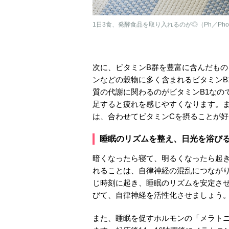
1日3食、発酵食品を取り入れるのが◎（Ph／Phot
次に、ビタミンB群を豊富に含んだも
ンなどの穀物に多く含まれるビタミンB
質の代謝に関わるのがビタミンB1なの
足すると疲れを感じやすくなります。
は、合わせてビタミンCを摂ることが好
睡眠のリズムを整え、日光を浴び
暗くなったら寝て、明るくなったら起
れることは、自律神経の混乱につなが
じ時刻に起き、睡眠のリズムを安定さ
びて、自律神経を活性化させましょう
また、睡眠を促すホルモンの「メラト