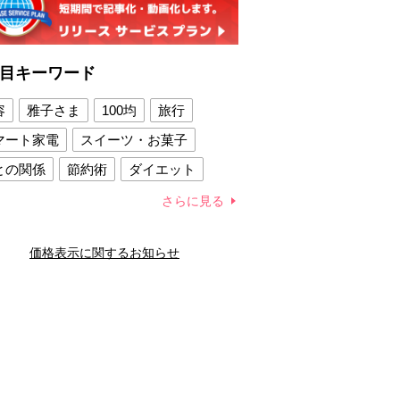
目キーワード
容
雅子さま
100均
旅行
マート家電
スイーツ・お菓子
との関係
節約術
ダイエット
康法
新製品
さらに見る
容賢者のダイエットグッズ
価格表示に関するお知らせ
との関係
新津春子
どか食い