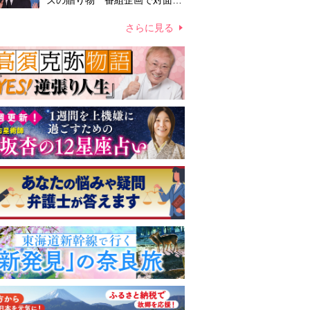
ズの贈り物 番組企画で対面し
たファンが、夢と希望を与える
心遣いに「うれしくて号泣しま
さらに見る
した」