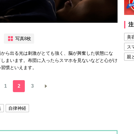
注
美
写真8枚
ス
面から出る光は刺激がとても強く、脳が興奮した状態にな
親
てしまいます。布団に入ったらスマホを見ないなどと心がけ
健
い習慣といえます。
美
1
2
3
夫
集
自律神経