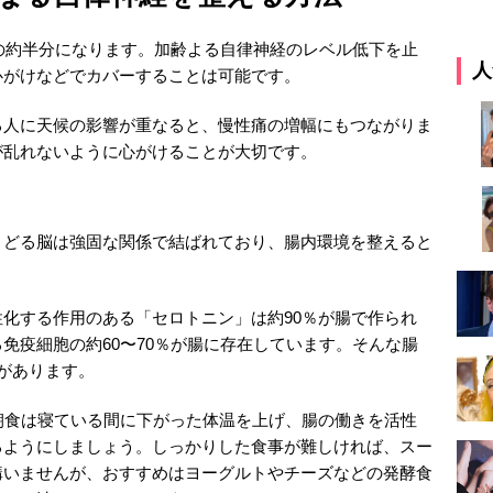
代の約半分になります。加齢よる自律神経のレベル低下を止
人
心がけなどでカバーすることは可能です。
る人に天候の影響が重なると、慢性痛の増幅にもつながりま
が乱れないように心がけることが大切です。
さどる脳は強固な関係で結ばれており、腸内環境を整えると
。
化する作用のある「セロトニン」は約90％が腸で作られ
免疫細胞の約60〜70％が腸に存在しています。そんな腸
があります。
朝食は寝ている間に下がった体温を上げ、腸の働きを活性
るようにしましょう。しっかりした食事が難しければ、スー
構いませんが、おすすめはヨーグルトやチーズなどの発酵食