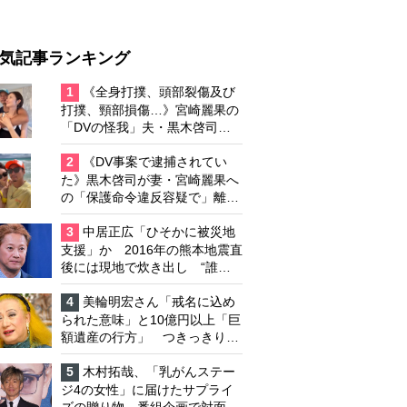
気記事ランキング
1
《全身打撲、頭部裂傷及び
打撲、頸部損傷…》宮崎麗果の
「DVの怪我」夫・黒木啓司の
逮捕で始まる「夫婦の闘争」
2
《DV事案で逮捕されてい
た》黒木啓司が妻・宮崎麗果へ
の「保護命令違反容疑で」離婚
協議は「第二ステージ」へ
3
中居正広「ひそかに被災地
支援」か 2016年の熊本地震直
後には現地で炊き出し “誰に
も知られなくて良い”と、むし
ろ強まる福祉活動への思い
4
美輪明宏さん「戒名に込め
られた意味」と10億円以上「巨
額遺産の行方」 つきっきりで
私生活をサポートしていた元俳
優が相続か
5
木村拓哉、「乳がんステー
ジ4の女性」に届けたサプライ