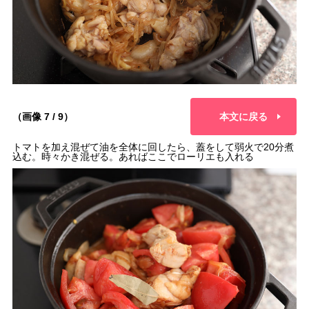
（画像 7 / 9）
本文に戻る
トマトを加え混ぜて油を全体に回したら、蓋をして弱火で20分煮
込む。時々かき混ぜる。あればここでローリエも入れる