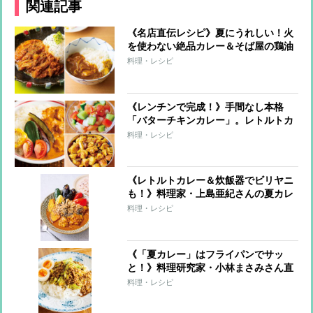
関連記事
《名店直伝レシピ》夏にうれしい！火
を使わない絶品カレー＆そば屋の鶏油
和風カレー
料理・レシピ
《レンチンで完成！》手間なし本格
「バターチキンカレー」。レトルトカ
レーが激変する簡単トッピングも
料理・レシピ
《レトルトカレー＆炊飯器でビリヤニ
も！》料理家・上島亜紀さんの夏カレ
ーレシピ
料理・レシピ
《「夏カレー」はフライパンでサッ
と！》料理研究家・小林まさみさん直
伝レシピ
料理・レシピ