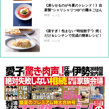
《凍らせるのが今夏のトレンド！》自
家製“シャリシャリつゆ”の麺＆ごはん
7レシピ
料理・レシピ
《楽すぎ！包まない“時短餃子”》焼く
だけ＆レンチンで完成の簡単レシピ！
料理・レシピ