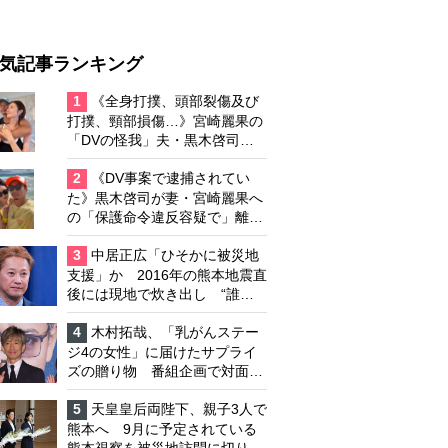
気記事ランキング
1
《全身打撲、頭部裂傷及び
打撲、頸部損傷…》宮崎麗果の
「DVの怪我」夫・黒木啓司の
逮捕で始まる「夫婦の闘争」
2
《DV事案で逮捕されてい
た》黒木啓司が妻・宮崎麗果へ
の「保護命令違反容疑で」離婚
協議は「第二ステージ」へ
3
中居正広「ひそかに被災地
支援」か 2016年の熊本地震直
後には現地で炊き出し “誰に
も知られなくて良い”と、むし
ろ強まる福祉活動への思い
4
木村拓哉、「乳がんステー
ジ4の女性」に届けたサプライ
ズの贈り物 番組企画で対面し
たファンが、夢と希望を与える
心遣いに「うれしくて号泣しま
5
天皇皇后両陛下、親子3人で
した」
熊本へ 9月に予定されている