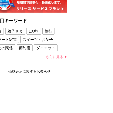
目キーワード
容
雅子さま
100均
旅行
マート家電
スイーツ・お菓子
との関係
節約術
ダイエット
康法
新製品
さらに見る
容賢者のダイエットグッズ
価格表示に関するお知らせ
との関係
新津春子
どか食い