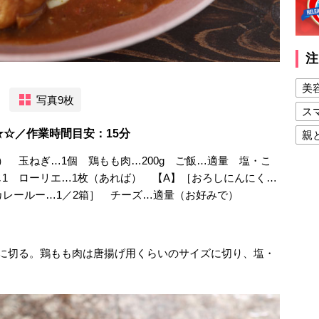
注
美
写真9枚
ス
★☆／作業時間目安：15分
親
健
） 玉ねぎ…1個 鶏もも肉…200g ご飯…適量 塩・こ
1 ローリエ…1枚（あれば） 【A】［おろしにんにく…
美
カレールー…1／2箱］ チーズ…適量（お好みで）
夫
大に切る。鶏もも肉は唐揚げ用くらいのサイズに切り、塩・