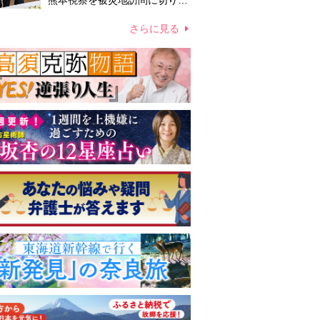
熊本視察を被災地訪問に切り替
えての実施が現実的か 上皇ご
夫妻から受け継ぐ“国民への寄
さらに見る
り添い方”