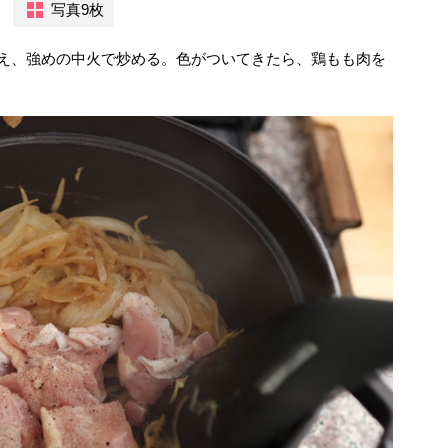
写真9枚
加え、強めの中火で炒める。色がついてきたら、鶏もも肉を
。