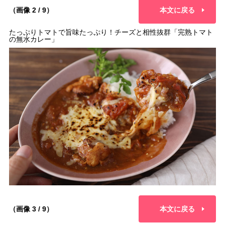
（画像 2 / 9）
本文に戻る
たっぷりトマトで旨味たっぷり！チーズと相性抜群「完熟トマト
の無水カレー」
（画像 3 / 9）
本文に戻る