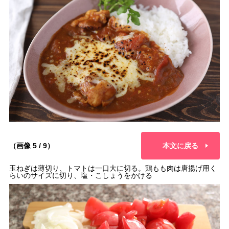
（画像 5 / 9）
本文に戻る
玉ねぎは薄切り、トマトは一口大に切る。鶏もも肉は唐揚げ用く
らいのサイズに切り、塩・こしょうをかける