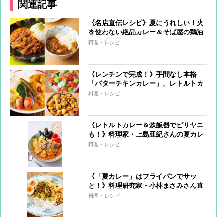
関連記事
《名店直伝レシピ》夏にうれしい！火
を使わない絶品カレー＆そば屋の鶏油
和風カレー
料理・レシピ
《レンチンで完成！》手間なし本格
「バターチキンカレー」。レトルトカ
レーが激変する簡単トッピングも
料理・レシピ
《レトルトカレー＆炊飯器でビリヤニ
も！》料理家・上島亜紀さんの夏カレ
ーレシピ
料理・レシピ
《「夏カレー」はフライパンでサッ
と！》料理研究家・小林まさみさん直
伝レシピ
料理・レシピ