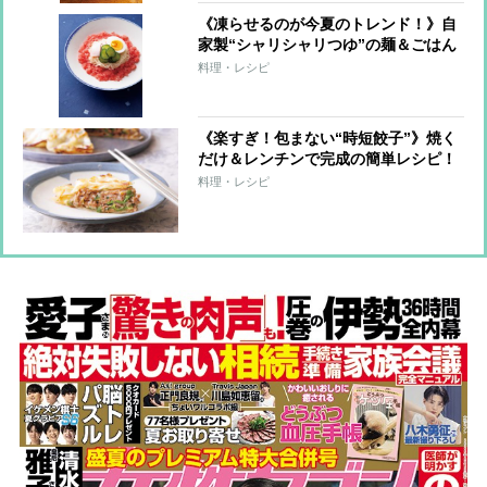
《凍らせるのが今夏のトレンド！》自
家製“シャリシャリつゆ”の麺＆ごはん
7レシピ
料理・レシピ
《楽すぎ！包まない“時短餃子”》焼く
だけ＆レンチンで完成の簡単レシピ！
料理・レシピ