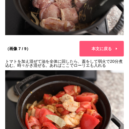
（画像 7 / 9）
本文に戻る
トマトを加え混ぜて油を全体に回したら、蓋をして弱火で20分煮
込む。時々かき混ぜる。あればここでローリエも入れる