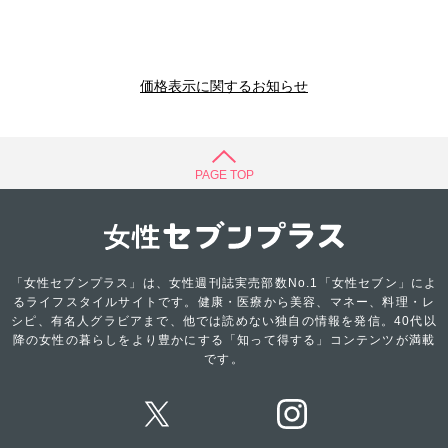
価格表示に関するお知らせ
PAGE TOP
「女性セブンプラス」は、女性週刊誌実売部数No.1「女性セブン」によ
るライフスタイルサイトです。健康・医療から美容、マネー、料理・レ
シピ、有名人グラビアまで、他では読めない独自の情報を発信。40代以
降の女性の暮らしをより豊かにする「知って得する」コンテンツが満載
です。