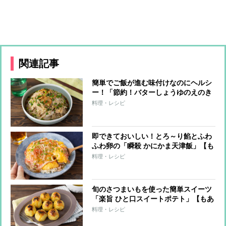
関連記事
簡単でご飯が進む味付けなのにヘルシ
ー！「節約！バターしょうゆのえのき
豚」【もあいかすみ ラクウマレシピ】
料理・レシピ
即できておいしい！とろ～り餡とふわ
ふわ卵の「瞬殺 かにかま天津飯」【も
あいかすみ ラクウマレシピ】
料理・レシピ
旬のさつまいもを使った簡単スイーツ
「楽旨 ひと口スイートポテト」【もあ
いかすみ ラクウマレシピ】
料理・レシピ