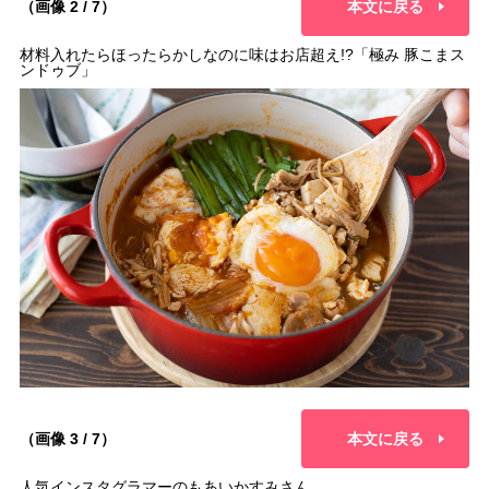
（画像 2 / 7）
本文に戻る
材料入れたらほったらかしなのに味はお店超え!?「極み 豚こまス
ンドゥブ」
（画像 3 / 7）
本文に戻る
人気インスタグラマーのもあいかすみさん