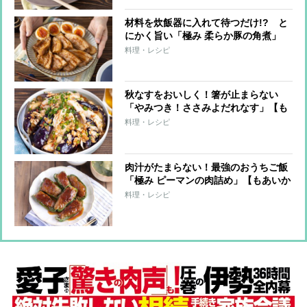
材料を炊飯器に入れて待つだけ!? と
にかく旨い「極み 柔らか豚の角煮」
【もあいかすみ ラクウマレシピ】
料理・レシピ
秋なすをおいしく！箸が止まらない
「やみつき！ささみよだれなす」【も
あいかすみ ラクウマレシピ】
料理・レシピ
肉汁がたまらない！最強のおうちご飯
「極み ピーマンの肉詰め」【もあいか
すみ ラクウマレシピ】
料理・レシピ