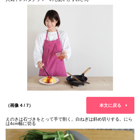
（画像 4 / 7）
本文に戻る
えのきは石づきをとって手で割く。白ねぎは斜め切りする。にら
は4cm幅に切る