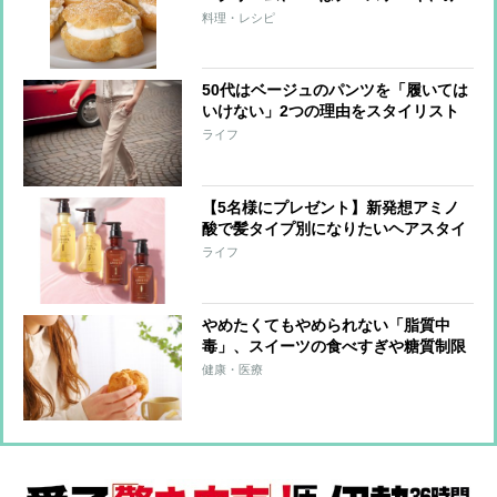
たらし団子
料理・レシピ
50代はベージュのパンツを「履いては
いけない」2つの理由をスタイリスト
が解説
ライフ
【5名様にプレゼント】新発想アミノ
酸で髪タイプ別になりたいヘアスタイ
ルを実現する『fracora AMISTA シャ
ライフ
ンプー・トリートメント』
やめたくてもやめられない「脂質中
毒」、スイーツの食べすぎや糖質制限
ダイエットも一因
健康・医療