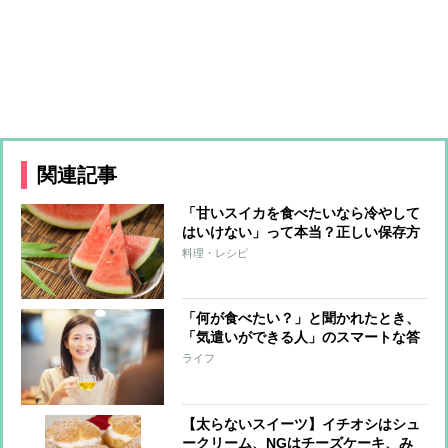
関連記事
「甘いスイカを食べたいなら冷やして
はいけない」って本当？正しい保存方
法を野菜ソムリエプロが伝授
料理・レシピ
「何が食べたい？」と聞かれたとき、
「気遣いができる人」のスマートな答
え方
ライフ
【太らないスイーツ】イチオシはシュ
ークリーム、NGはチーズケーキ、み