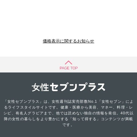
価格表示に関するお知らせ
PAGE TOP
「女性セブンプラス」は、女性週刊誌実売部数No.1「女性セブン」によ
るライフスタイルサイトです。健康・医療から美容、マネー、料理・レ
シピ、有名人グラビアまで、他では読めない独自の情報を発信。40代以
降の女性の暮らしをより豊かにする「知って得する」コンテンツが満載
です。