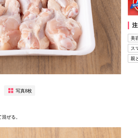
注
美
ス
親
健
美
夫
写真8枚
て混ぜる。