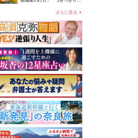
額遺産の行方」 つきっきりで
私生活をサポートしていた元俳
優が相続か
さらに見る