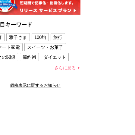
目キーワード
容
雅子さま
100均
旅行
マート家電
スイーツ・お菓子
との関係
節約術
ダイエット
康法
新製品
さらに見る
容賢者のダイエットグッズ
価格表示に関するお知らせ
との関係
新津春子
どか食い