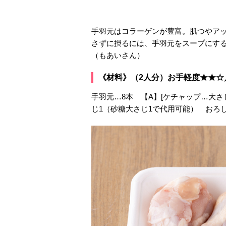
手羽元はコラーゲンが豊富。肌つやア
さずに摂るには、手羽元をスープにす
（もあいさん）
《材料》（2人分）お手軽度★★☆
手羽元…8本 【A】[ケチャップ…大さ
じ1（砂糖大さじ1で代用可能） おろし