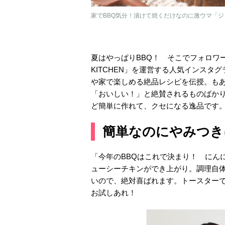
家でBBQ気分！漬けて焼くだけなのに激ウマ「ジ
夏はやっぱりBBQ！ そこでフォロワー90
KITCHEN」を運営する人気インスタ
や家で楽しめる絶品レシピを伝授。も
「おいしい！」と絶賛されるものばかり
ど簡単に作れて、クセになる逸品です
簡単なのにやみつき
「今年のBBQはこれで決まり！ にん
ューシーチキンができ上がり。調理自体
いので、絶対喜ばれます。トースター
お試しあれ！