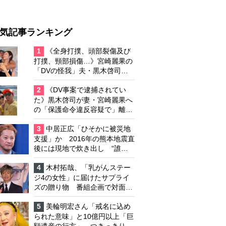
気記事ランキング
1
《全身打撲、頭部裂傷及び
打撲、頸部損傷…》宮崎麗果の
「DVの怪我」夫・黒木啓司の
逮捕で始まる「夫婦の闘争」
2
《DV事案で逮捕されてい
た》黒木啓司が妻・宮崎麗果へ
の「保護命令違反容疑で」離婚
協議は「第二ステージ」へ
3
中居正広「ひそかに被災地
支援」か 2016年の熊本地震直
後には現地で炊き出し “誰に
も知られなくて良い”と、むし
ろ強まる福祉活動への思い
4
木村拓哉、「乳がんステー
ジ4の女性」に届けたサプライ
ズの贈り物 番組企画で対面し
たファンが、夢と希望を与える
心遣いに「うれしくて号泣しま
5
美輪明宏さん「戒名に込め
した」
られた意味」と10億円以上「巨