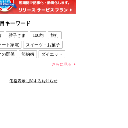
目キーワード
容
雅子さま
100均
旅行
マート家電
スイーツ・お菓子
との関係
節約術
ダイエット
康法
新製品
さらに見る
容賢者のダイエットグッズ
価格表示に関するお知らせ
との関係
新津春子
どか食い