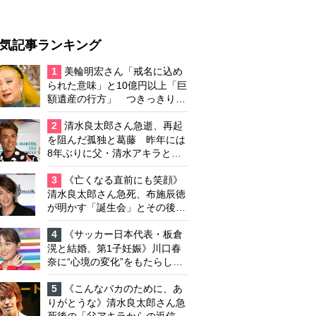
気記事ランキング
1
美輪明宏さん「戒名に込め
られた意味」と10億円以上「巨
額遺産の行方」 つきっきりで
私生活をサポートしていた元俳
優が相続か
2
清水良太郎さん急逝、再起
を阻んだ孤独と葛藤 昨年には
8年ぶりに父・清水アキラと共
演、本格的な活動再開に向かっ
ていたが…周囲が懸念していた
3
《亡くなる直前にも笑顔》
「不安定なところ」
清水良太郎さん急死、布施辰徳
が明かす「誕生会」とその後の
メッセージ
4
《サッカー日本代表・板倉
滉と結婚、第1子妊娠》川口春
奈に“心境の変化”をもたらした
主演映画『ママせか』 身を削
って「がんに蝕まれる母」を演
5
《こんなバカのために、あ
じた壮絶な撮影現場
りがとうな》清水良太郎さん急