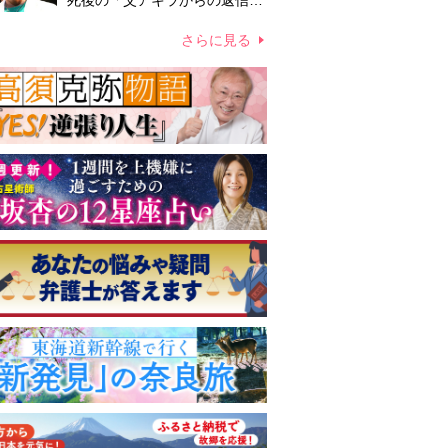
死後の「父アキラからの返信」
布施辰徳が涙で明かす「順番が
違う」
さらに見る