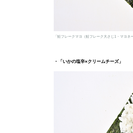
「鮭フレークマヨ（鮭フレーク大さじ1・マヨネー
・「いかの塩辛×クリームチーズ」