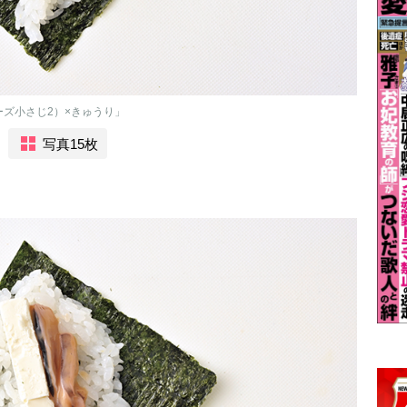
ズ小さじ2）×きゅうり」
写真15枚