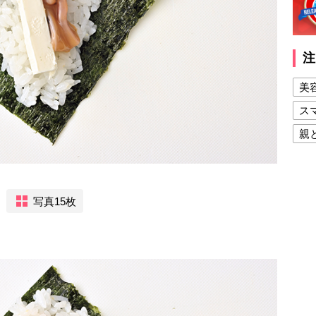
注
美
ス
親
健
美
写真15枚
夫