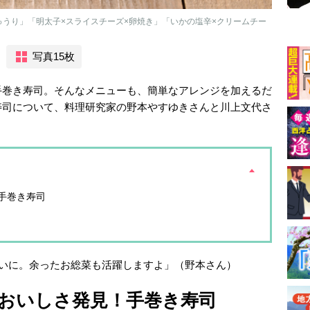
ゅうり」「明太子×スライスチーズ×卵焼き」「いかの塩辛×クリームチー
写真15枚
手巻き寿司。そんなメニューも、簡単なアレンジを加えるだ
寿司について、料理研究家の野本やすゆきさんと川上文代さ
手巻き寿司
わいに。余ったお総菜も活躍しますよ」（野本さん）
おいしさ発見！手巻き寿司