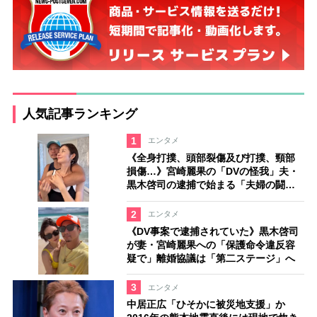
人気記事ランキング
1
エンタメ
《全身打撲、頭部裂傷及び打撲、頸部
損傷…》宮崎麗果の「DVの怪我」夫・
黒木啓司の逮捕で始まる「夫婦の闘
争」
2
エンタメ
《DV事案で逮捕されていた》黒木啓司
が妻・宮崎麗果への「保護命令違反容
疑で」離婚協議は「第二ステージ」へ
3
エンタメ
中居正広「ひそかに被災地支援」か