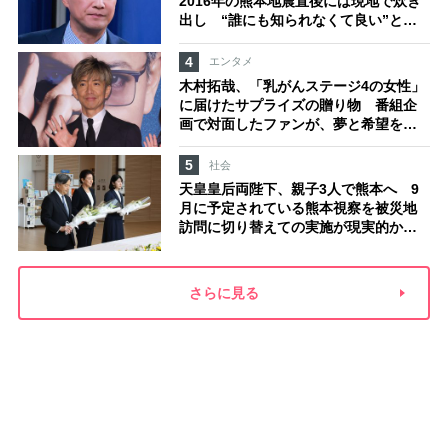
2016年の熊本地震直後には現地で炊き
出し “誰にも知られなくて良い”と、
むしろ強まる福祉活動への思い
4
エンタメ
木村拓哉、「乳がんステージ4の女性」
に届けたサプライズの贈り物 番組企
画で対面したファンが、夢と希望を与
える心遣いに「うれしくて号泣しまし
た」
5
社会
天皇皇后両陛下、親子3人で熊本へ 9
月に予定されている熊本視察を被災地
訪問に切り替えての実施が現実的か
上皇ご夫妻から受け継ぐ“国民への寄り
添い方”
さらに見る