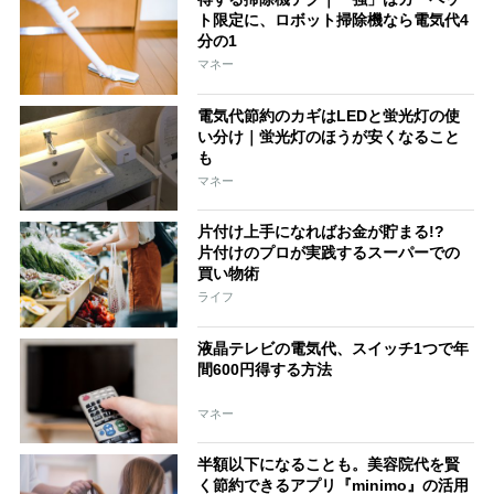
ト限定に、ロボット掃除機なら電気代4
分の1
マネー
電気代節約のカギはLEDと蛍光灯の使
い分け｜蛍光灯のほうが安くなること
も
マネー
片付け上手になればお金が貯まる!?
片付けのプロが実践するスーパーでの
買い物術
ライフ
液晶テレビの電気代、スイッチ1つで年
間600円得する方法
マネー
半額以下になることも。美容院代を賢
く節約できるアプリ『minimo』の活用