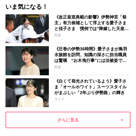
いま気になる！
《改正皇室典範の影響》伊勢神宮「祭
主」有力候補として浮上する愛子さま
と佳子さま 慣例では“降嫁した天皇家
の女性”が就任「結婚と祭祀の狭間で思
社会
い悩むことになるでしょう」
《圧巻の伊勢36時間》愛子さまが鳥羽
水族館を訪問、知識の深さに担当職員
は驚嘆 “お木曳行事”には法被姿で参
加「市民に交じって一生懸命引いてお
社会
られました」
《白くて発光されているよう》愛子さ
ま「オールホワイト」スーツスタイル
がまぶしい「2年ぶり伊勢路」の輝き
ライフ
さらに見る