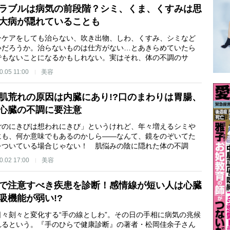
ラブルは病気の前段階？シミ、くま、くすみは思
大病が隠れていることも
ンケアをしても治らない、吹き出物、しわ、くすみ、シミなど
いだろうか。治らないものは仕方がない…とあきらめていたら
でもないことになるかもしれない。実はそれ、体の不調のサ
0.05 11:00
美容
肌荒れの原因は内臓にあり!?口のまわりは胃腸、
心臓の不調に要注意
ごのにきびは想われにきび」というけれど、年々増えるシミや
にも、何か意味でもあるのかしら――なんて、鏡をのぞいてた
をついている場合じゃない！ 肌悩みの陰に隠れた体の不調
0.02 17:00
美容
で注意すべき疾患を診断！感情線が短い人は心臓
吸機能が弱い!?
日々刻々と変化する“手の線としわ”。その日の手相に病気の兆候
れるという。『手のひらで健康診断』の著者・松岡佳余子さん