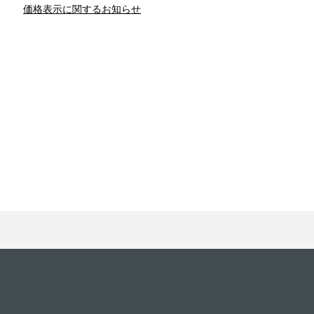
価格表示に関するお知らせ
との関係
新津春子
どか食い