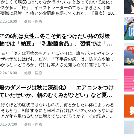
ずかしくて病院にはなかなか行けない」と放っておいて悪化す
ースが多い「痔」。イラストレーターのてらいまきさん（38
が実際に経験した痔との奮闘劇を語ってくれた。 【目次】 20…
2.25 16:00
健康・医療
主”の6割は女性…冬こそ気をつけたい痔の対策
物では「納豆」「乳酸菌食品」、習慣では「…
なると「冷えは万病のもと」とばかりに、誰もがかぜやインフ
ンザの予防にはげむ。だが、「下半身の病」は、防ぎ方や治し
わからないどころか、時には本人さえ知らぬ間に進行してい…
2.24 16:00
健康・医療
暑のダメージは秋に深刻化》 「エアコンをつけ
ていたせいか、朝のむくみがひどい」など夏…
に行くほどの症状ではないものの、何とかしたい体にまつわる
。そもそも、相談するにも何科に行けばいいのかわからないよ
ことが年を重ねるたびに増えてないだろうか？ その悩み、…
0.15 07:00
健康・医療