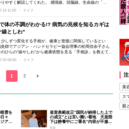
かりやすく解説してくれた。 感情線、頭脳線、生命線の「…
7.10 11:00
ライフ
で体の不調がわかる!? 病気の兆候を知るカギは
“線としわ”
、少しずつ変化する手相が、健康と密接に関係しているとい
鍼灸師でアジアン・ハンドセラピー協会理事の松岡佳余子さん
手のひらの“線やしわ”から健康状態を見る「手相診」を教えて…
7.03 06:00
ライフ
注
1
2
美
ス
親
の暗雲を
皇室典範改正“国民が納得した上で
健
の日々
の成立”とは言い難い着地 天皇陛
アジア競
下は静養中にご署名“内容が不服で
美
スケジュ
も拒否することはできない” 米大
社会