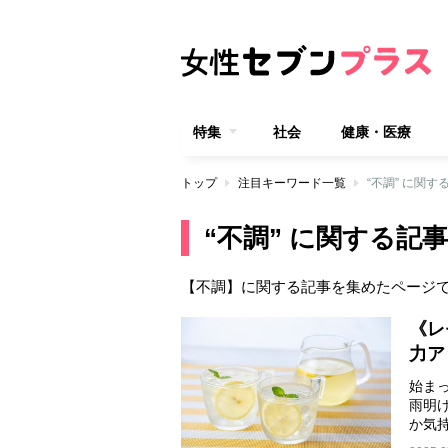
特集
社会
健康・医療
トップ
注目キーワード一覧
“不調” に関す
“不調” に関する記事
【不調】に関する記事を集めたページ
《レ
力ア
始ま
雨明
か気