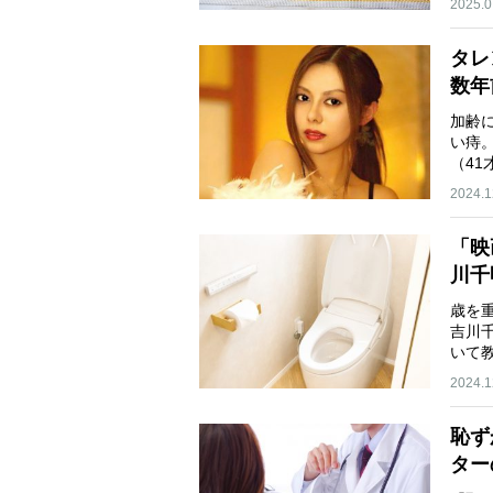
2025.0
タレ
数年
加齢
い痔
（4
2024.1
「映
川千
歳を
吉川
いて
2024.1
恥ず
ター