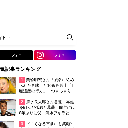
イト
フォロー
フォロー
気記事ランキング
1
美輪明宏さん「戒名に込め
られた意味」と10億円以上「巨
額遺産の行方」 つきっきりで
私生活をサポートしていた元俳
優が相続か
2
清水良太郎さん急逝、再起
を阻んだ孤独と葛藤 昨年には
8年ぶりに父・清水アキラと共
演、本格的な活動再開に向かっ
ていたが…周囲が懸念していた
3
《亡くなる直前にも笑顔》