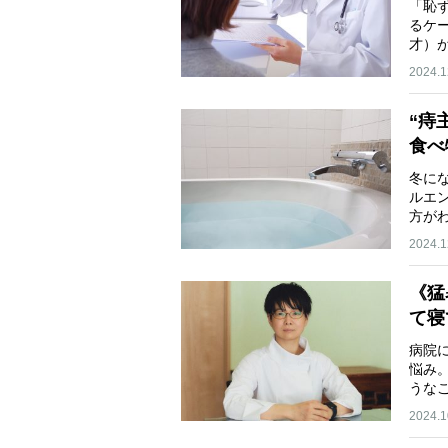
「恥
るケ
才）
2024.1
“痔
食べ
冬に
ルエ
方が
2024.1
《猛
て寝
病院
悩み
うな
2024.1