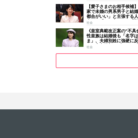
ールはびっしり 「天皇
【愛子さまのお相手候補
女」の揺るがぬ思い
家で未婚の男系男子と結
都合がいい」と主張する
去には「のび太くん」「
社会
ース」「華道家元の孫」
《皇室典範改正案の“不具
前
性皇族は結婚後も「名字
ま」、夫婦別姓に強硬に
きた高市首相の“大いなる
社会