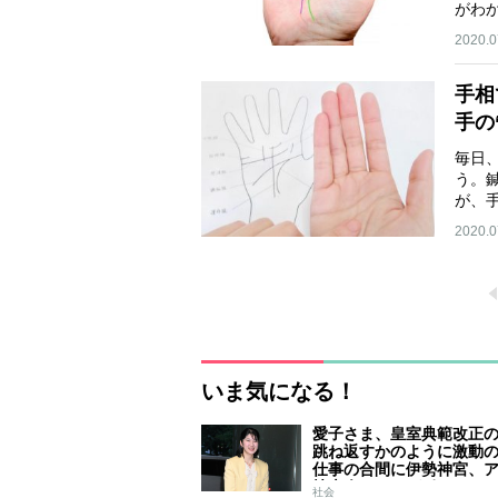
がわ
2020.0
手相
手の
毎日
う。
が、
2020.0
いま気になる！
愛子さま、皇室典範改正
跳ね返すかのように激動
仕事の合間に伊勢神宮、
技大会、シンガポール…
社会