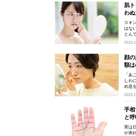
肌ト
わぬ
スキ
はな
とん
イ…
2020.1
顔の
額は
「あ
しわ
め息
に…
2020.1
手相
と呼
実は
が表