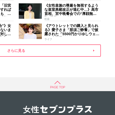
家のご長
手紙は男系男子に固執する日本の
夫
】「旧宮
《女性皇族の尊厳を無視するよう
現状を批判的に報道
婚すれば
な皇室典範改正が進む中…》高市
人も 過
首相、宮中晩餐会での“厚顔無
野球部エ
恥”愛子さまに近づきハイテンショ
社会
などの名
ンで会話、小泉進次郎夫妻と30分
合”》女
《アウトレットでの購入と見られ
ほど取り囲む
はないま
る》愛子さま「那須ご静養」で披
反対して
露された「5500円かりゆしウェ
矛盾”
ア」南国風リンクコーデ
ライフ
さらに見る
PAGE TOP