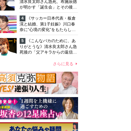
「不安定なところ」
清水良太郎さん急死、布施辰徳
が明かす「誕生会」とその後の
メッセージ
4
《サッカー日本代表・板倉
滉と結婚、第1子妊娠》川口春
奈に“心境の変化”をもたらした
主演映画『ママせか』 身を削
って「がんに蝕まれる母」を演
5
《こんなバカのために、あ
じた壮絶な撮影現場
りがとうな》清水良太郎さん急
死後の「父アキラからの返信」
布施辰徳が涙で明かす「順番が
違う」
さらに見る