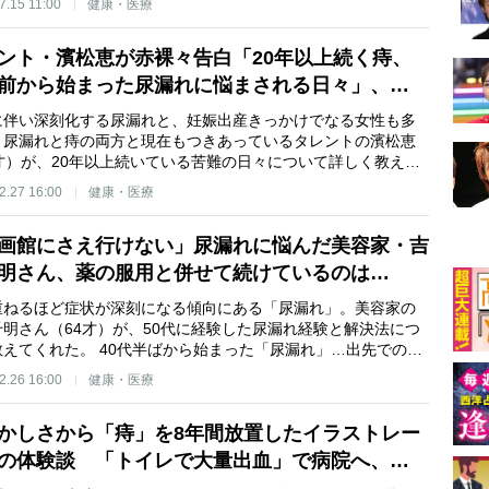
7.15 11:00
健康・医療
ント・濱松恵が赤裸々告白「20年以上続く痔、
前から始まった尿漏れに悩まされる日々」、…
に伴い深刻化する尿漏れと、妊娠出産きっかけでなる女性も多
。尿漏れと痔の両方と現在もつきあっているタレントの濱松恵
1才）が、20年以上続いている苦難の日々について詳しく教え…
2.27 16:00
健康・医療
画館にさえ行けない」尿漏れに悩んだ美容家・吉
明さん、薬の服用と併せて続けているのは…
重ねるほど症状が深刻になる傾向にある「尿漏れ」。美容家の
千明さん（64才）が、50代に経験した尿漏れ経験と解決法につ
教えてくれた。 40代半ばから始まった「尿漏れ」…出先での…
2.26 16:00
健康・医療
かしさから「痔」を8年間放置したイラストレー
の体験談 「トイレで大量出血」で病院へ、…