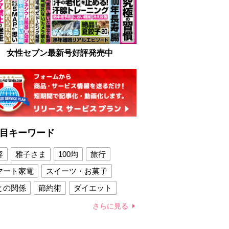
女性セブン最新号好評発売中
目キーワード
容
雅子さま
100均
旅行
マート家電
スイーツ・お菓子
との関係
節約術
ダイエット
康法
新製品
さらに見る
容賢者のダイエットグッズ