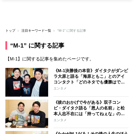
トップ
注目キーワード一覧
“M-1” に関する記事
“M-1” に関する記事
【M-1】に関する記事を集めたページです。
《M-1決勝後の本音》ダイタクがダンビ
ラ大原と語る「海原ともこ」とのアイ
コンタクト「どのネタでも優勝はでき
なかったと思う」【M-1特集5杯目】
エンタメ
《彼のおかげで今がある》双子コン
ビ・ダイタク語る「恩人の名前」と松
本人志不在には「持ってねぇな」の複
雑心境【M-1直前特集 最後の1杯】
エンタメ
《たかがM-1だろ！その後の人生のほう