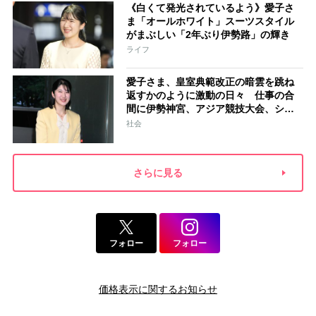
《白くて発光されているよう》愛子さ
ま「オールホワイト」スーツスタイル
がまぶしい「2年ぶり伊勢路」の輝き
ライフ
愛子さま、皇室典範改正の暗雲を跳ね
返すかのように激動の日々 仕事の合
間に伊勢神宮、アジア競技大会、シン
ガポール…スケジュールはびっしり
社会
「天皇家のご長女」の揺るがぬ思い
さらに見る
フォロー
フォロー
価格表示に関するお知らせ