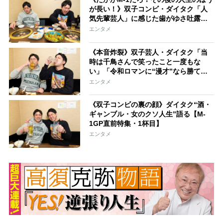
が長い！》双子コンビ・ダイタク「人
気先輩芸人」に感じた歯がゆさ吐露
【M-1直前特集 3杯目】
エンタメ
《本音炸裂》双子芸人・ダイタク「当
時は千鳥さんで笑ったこと一度もな
い」「令和ロマンに“漫才”なら勝て
る」【M-1直前特集 2杯目】
エンタメ
《双子コンビの裏の顔》ダイタク“酒・
ギャンブル・女のクソ人生”語る【M-
1GP直前特集・1杯目】
エンタメ