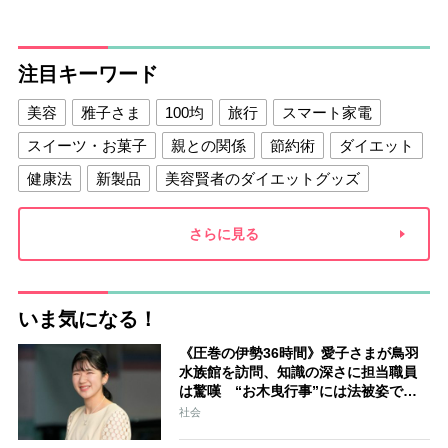
注目キーワード
美容
雅子さま
100均
旅行
スマート家電
スイーツ・お菓子
親との関係
節約術
ダイエット
健康法
新製品
美容賢者のダイエットグッズ
夫との関係
新津春子
どか食い
さらに見る
いま気になる！
《圧巻の伊勢36時間》愛子さまが鳥羽
水族館を訪問、知識の深さに担当職員
は驚嘆 “お木曳行事”には法被姿で参
加「市民に交じって一生懸命引いてお
社会
られました」