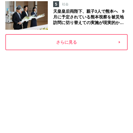
た」
5
社会
天皇皇后両陛下、親子3人で熊本へ 9
月に予定されている熊本視察を被災地
訪問に切り替えての実施が現実的か
上皇ご夫妻から受け継ぐ“国民への寄り
添い方”
さらに見る