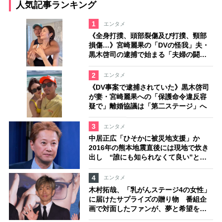
人気記事ランキング
1
エンタメ
《全身打撲、頭部裂傷及び打撲、頸部
損傷…》宮崎麗果の「DVの怪我」夫・
黒木啓司の逮捕で始まる「夫婦の闘
争」
2
エンタメ
《DV事案で逮捕されていた》黒木啓司
が妻・宮崎麗果への「保護命令違反容
疑で」離婚協議は「第二ステージ」へ
3
エンタメ
中居正広「ひそかに被災地支援」か
2016年の熊本地震直後には現地で炊き
出し “誰にも知られなくて良い”と、
むしろ強まる福祉活動への思い
4
エンタメ
木村拓哉、「乳がんステージ4の女性」
に届けたサプライズの贈り物 番組企
画で対面したファンが、夢と希望を与
える心遣いに「うれしくて号泣しまし