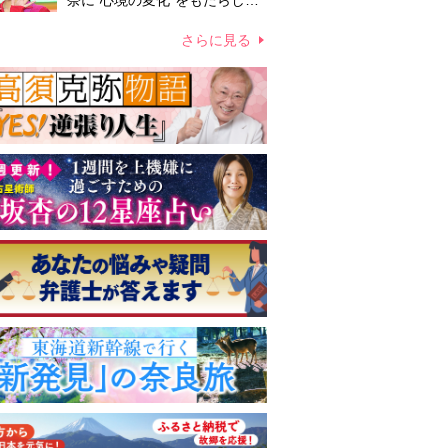
奈に“心境の変化”をもたらした
主演映画『ママせか』 身を削
って「がんに蝕まれる母」を演
さらに見る
じた壮絶な撮影現場