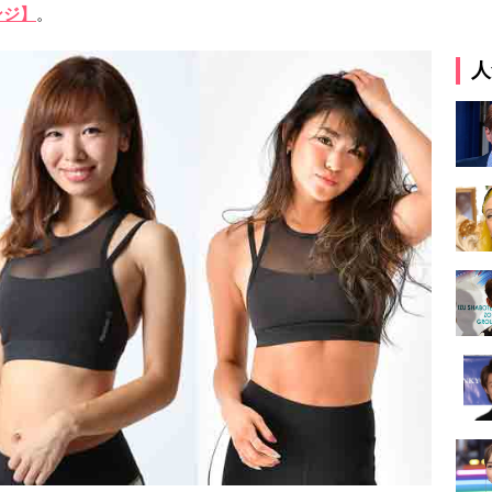
ンジ】
。
人