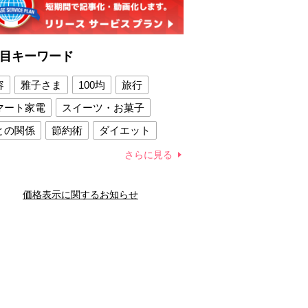
目キーワード
容
雅子さま
100均
旅行
マート家電
スイーツ・お菓子
との関係
節約術
ダイエット
康法
新製品
さらに見る
容賢者のダイエットグッズ
価格表示に関するお知らせ
との関係
新津春子
どか食い