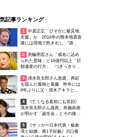
気記事ランキング
1
中居正広「ひそかに被災地
支援」か 2016年の熊本地震直
後には現地で炊き出し “誰に
も知られなくて良い”と、むし
ろ強まる福祉活動への思い
2
美輪明宏さん「戒名に込め
られた意味」と10億円以上「巨
額遺産の行方」 つきっきりで
私生活をサポートしていた元俳
優が相続か
3
清水良太郎さん急逝、再起
を阻んだ孤独と葛藤 昨年には
8年ぶりに父・清水アキラと共
演、本格的な活動再開に向かっ
ていたが…周囲が懸念していた
4
《亡くなる直前にも笑顔》
「不安定なところ」
清水良太郎さん急死、布施辰徳
が明かす「誕生会」とその後の
メッセージ
5
《サッカー日本代表・板倉
滉と結婚、第1子妊娠》川口春