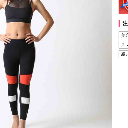
注
美
ス
親
健
美
夫