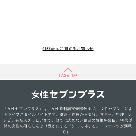
価格表示に関するお知らせ
PAGE TOP
「女性セブンプラス」は、女性週刊誌実売部数No.1「女性セブン」によ
るライフスタイルサイトです。健康・医療から美容、マネー、料理・レ
シピ、有名人グラビアまで、他では読めない独自の情報を発信。40代以
降の女性の暮らしをより豊かにする「知って得する」コンテンツが満載
です。