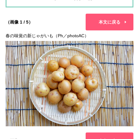
（画像 1 / 5）
本文に戻る
春の味覚の新じゃがいも（Ph／photoAC）