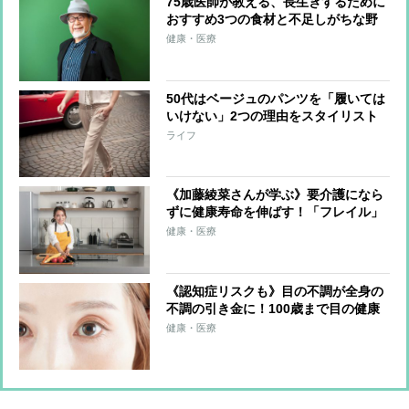
75歳医師が教える、長生きするために
おすすめ3つの食材と不足しがちな野
菜を手軽に食べる方法
健康・医療
50代はベージュのパンツを「履いては
いけない」2つの理由をスタイリスト
が解説
ライフ
《加藤綾菜さんが学ぶ》要介護になら
ずに健康寿命を伸ばす！「フレイル」
予防に実践したい簡単トレーニング
健康・医療
《認知症リスクも》目の不調が全身の
不調の引き金に！100歳まで目の健康
を保つための3つのポイント
健康・医療