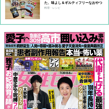
た、味よし＆ギルティフリーなおやつ
6品
料理・レシピ