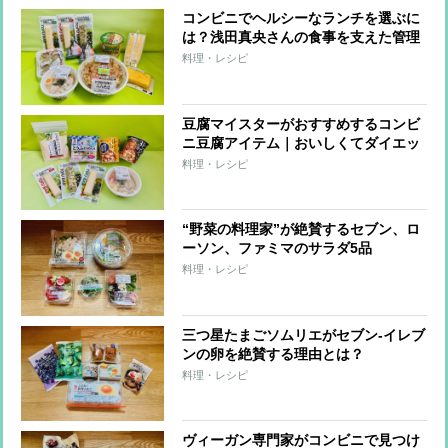
コンビニでヘルシーなランチを選ぶに
は？浅田真央さんの食事を支えた管理
栄養士がすすめる「たんぱく質強化」
料理・レシピ
メニュー
豆腐マイスターがおすすめするコンビ
ニ豆腐アイテム｜おいしくてダイエッ
トに役立つ8品
料理・レシピ
“野菜の料理家”が絶賛するセブン、ロ
ーソン、ファミマのサラダ5品
料理・レシピ
三つ星たまごソムリエがセブン-イレブ
ンの卵を絶賛する理由とは？
料理・レシピ
ヴィーガン専門家がコンビニで見つけ