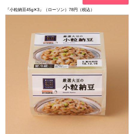
『小粒納豆45g✕3』（ローソン）78円（税込）