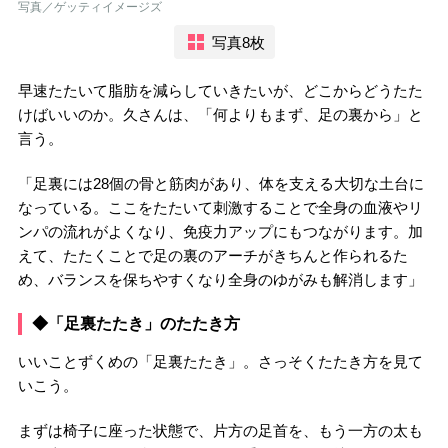
写真／ゲッティイメージズ
写真8枚
早速たたいて脂肪を減らしていきたいが、どこからどうたた
けばいいのか。久さんは、「何よりもまず、足の裏から」と
言う。
「足裏には28個の骨と筋肉があり、体を支える大切な土台に
なっている。ここをたたいて刺激することで全身の血液やリ
ンパの流れがよくなり、免疫力アップにもつながります。加
えて、たたくことで足の裏のアーチがきちんと作られるた
め、バランスを保ちやすくなり全身のゆがみも解消します」
◆「足裏たたき」のたたき方
いいことずくめの「足裏たたき」。さっそくたたき方を見て
いこう。
まずは椅子に座った状態で、片方の足首を、もう一方の太も