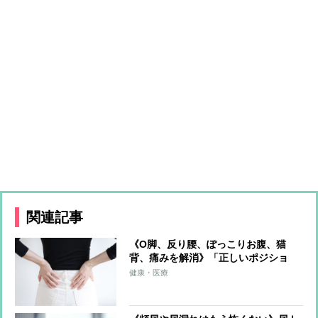
関連記事
《O脚、反り腰、ぽっこりお腹、猫
背、痛みを解消》「正しいポジショ
ン」を意識するだけゆがみをゼロにす
健康・医療
る超簡単体幹リセットトレーニング