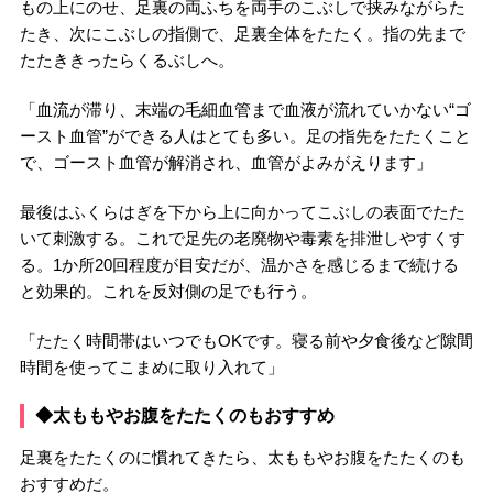
もの上にのせ、足裏の両ふちを両手のこぶしで挟みながらた
たき、次にこぶしの指側で、足裏全体をたたく。指の先まで
たたききったらくるぶしへ。
「血流が滞り、末端の毛細血管まで血液が流れていかない“ゴ
ースト血管”ができる人はとても多い。足の指先をたたくこと
で、ゴースト血管が解消され、血管がよみがえります」
最後はふくらはぎを下から上に向かってこぶしの表面でたた
いて刺激する。これで足先の老廃物や毒素を排泄しやすくす
る。1か所20回程度が目安だが、温かさを感じるまで続ける
と効果的。これを反対側の足でも行う。
「たたく時間帯はいつでもOKです。寝る前や夕食後など隙間
時間を使ってこまめに取り入れて」
◆太ももやお腹をたたくのもおすすめ
足裏をたたくのに慣れてきたら、太ももやお腹をたたくのも
おすすめだ。