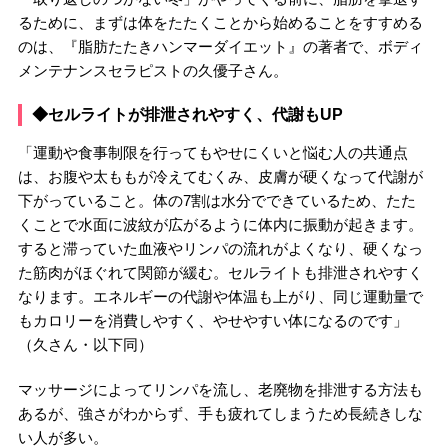
るために、まずは体をたたくことから始めることをすすめる
のは、『脂肪たたきハンマーダイエット』の著者で、ボディ
メンテナンスセラピストの久優子さん。
◆セルライトが排泄されやすく、代謝もUP
「運動や食事制限を行ってもやせにくいと悩む人の共通点
は、お腹や太ももが冷えてむくみ、皮膚が硬くなって代謝が
下がっていること。体の7割は水分でできているため、たた
くことで水面に波紋が広がるように体内に振動が起きます。
すると滞っていた血液やリンパの流れがよくなり、硬くなっ
た筋肉がほぐれて関節が緩む。セルライトも排泄されやすく
なります。エネルギーの代謝や体温も上がり、同じ運動量で
もカロリーを消費しやすく、やせやすい体になるのです」
（久さん・以下同）
マッサージによってリンパを流し、老廃物を排泄する方法も
あるが、強さがわからず、手も疲れてしまうため長続きしな
い人が多い。