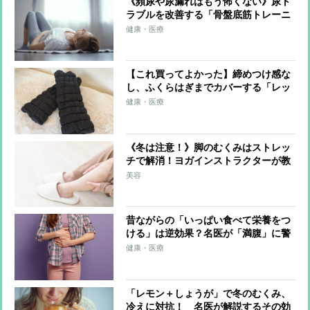
《頻尿や尿漏れはもう怖くない》尿ト
ラブルを改善する「骨盤底筋トレーニ
ング」 ポイントは「5秒吐いて、5秒
健康・医療
止めて、5秒吸う」呼吸法
【これ買ってよかった】締めつけ感な
し、ふくらはぎまでカバーする「レッ
グウォーマー」、睡眠美容家が睡眠時
健康・医療
だけではなく日中も愛用するワケ
《冬は注意！》脚のむくみはストレッ
チで解消！ヨガインストラクターが教
える簡単セルフケア
美容
昔ながらの「いっぱい食べて栄養をつ
ける」は逆効果？名医が「満腹」に警
鐘、不調を加速させてしまう恐れも
健康・医療
「レモン＋しょうが」で冬のむくみ、
冷えに対抗！ 名医が解説するその効