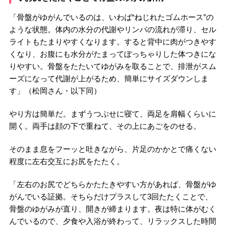
「骨盤がゆがんでいるのは、いわば“ねじれたゴムホース”の
ような状態。体内の水分の代謝やリンパの流れが滞り、セル
ライトもたまりやすくなります。すると背中に肉がつきやす
くなり、お腹にも水分がたまってぽっちゃりした体つきにな
りやすい。骨盤をたたいてゆがみを取ることで、排泄がスム
ーズになって代謝が上がるため、簡単にサイズダウンしま
す」（松岡さん・以下同）
やり方は簡単だ。まずうつぶせに寝て、両足を肩幅くらいに
開く。両手は顔の下で重ねて、その上にあごをのせる。
そのまま息をフーッと吐きながら、片足のかかとで痛くない
程度に左右交互にお尻をたたく。
「左右のお尻でどちらかたたきやすい方があれば、骨盤がゆ
がんでいる証拠。そちらだけプラスして3回たたくことで、
骨盤のゆがみが直り、開きが締まります。夜は特に体がむく
んでいるので、夕食や入浴が終わって、リラックスした時間