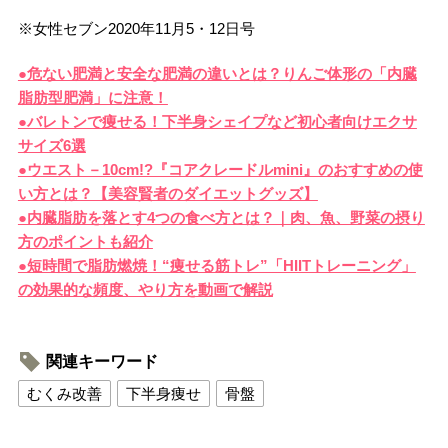
※女性セブン2020年11月5・12日号
●危ない肥満と安全な肥満の違いとは？りんご体形の「内臓
脂肪型肥満」に注意！
●バレトンで痩せる！下半身シェイプなど初心者向けエクサ
サイズ6選
●ウエスト－10cm!?『コアクレードルmini』のおすすめの使
い方とは？【美容賢者のダイエットグッズ】
●内臓脂肪を落とす4つの食べ方とは？｜肉、魚、野菜の摂り
方のポイントも紹介
●短時間で脂肪燃焼！“痩せる筋トレ”「HIITトレーニング」
の効果的な頻度、やり方を動画で解説
関連キーワード
むくみ改善
下半身痩せ
骨盤