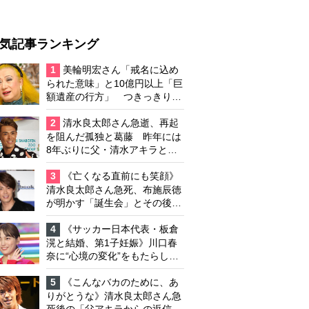
気記事ランキング
1
美輪明宏さん「戒名に込め
られた意味」と10億円以上「巨
額遺産の行方」 つきっきりで
私生活をサポートしていた元俳
優が相続か
2
清水良太郎さん急逝、再起
を阻んだ孤独と葛藤 昨年には
8年ぶりに父・清水アキラと共
演、本格的な活動再開に向かっ
ていたが…周囲が懸念していた
3
《亡くなる直前にも笑顔》
「不安定なところ」
清水良太郎さん急死、布施辰徳
が明かす「誕生会」とその後の
メッセージ
4
《サッカー日本代表・板倉
滉と結婚、第1子妊娠》川口春
奈に“心境の変化”をもたらした
主演映画『ママせか』 身を削
って「がんに蝕まれる母」を演
5
《こんなバカのために、あ
じた壮絶な撮影現場
りがとうな》清水良太郎さん急