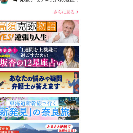
死後の「父アキラからの返信」
布施辰徳が涙で明かす「順番が
違う」
さらに見る