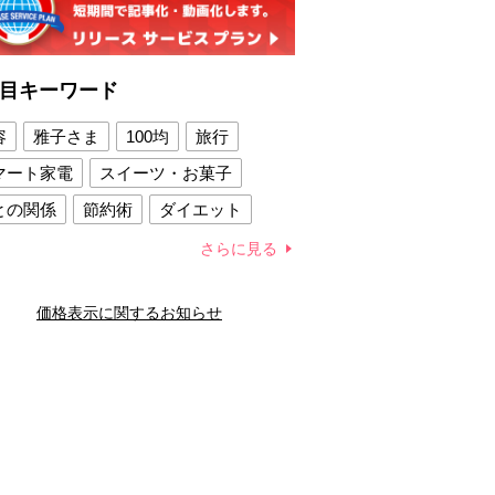
目キーワード
容
雅子さま
100均
旅行
マート家電
スイーツ・お菓子
との関係
節約術
ダイエット
康法
新製品
さらに見る
容賢者のダイエットグッズ
価格表示に関するお知らせ
との関係
新津春子
どか食い