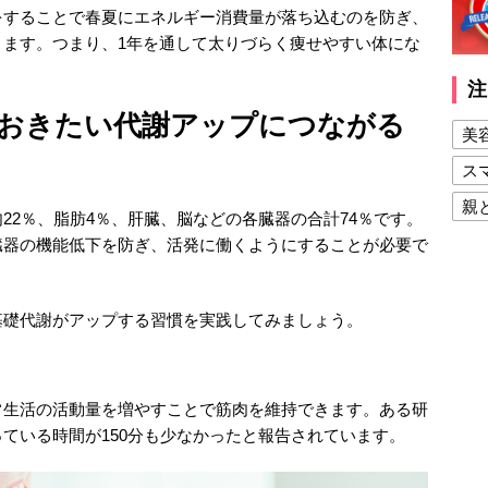
をすることで春夏にエネルギー消費量が落ち込むのを防ぎ、
きます。つまり、1年を通して太りづらく痩せやすい体にな
注
おきたい代謝アップにつながる
美
ス
親
22％、脂肪4％、肝臓、脳などの各臓器の合計74％です。
健
臓器の機能低下を防ぎ、活発に働くようにすることが必要で
美
夫
基礎代謝がアップする習慣を実践してみましょう。
常生活の活動量を増やすことで筋肉を維持できます。ある研
ている時間が150分も少なかったと報告されています。