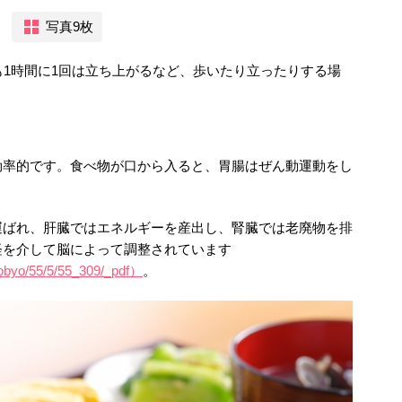
写真9枚
も1時間に1回は立ち上がるなど、歩いたり立ったりする場
効率的です。食べ物が口から入ると、胃腸はぜん動運動をし
運ばれ、肝臓ではエネルギーを産出し、腎臓では老廃物を排
経を介して脳によって調整されています
nyobyo/55/5/55_309/_pdf）
。