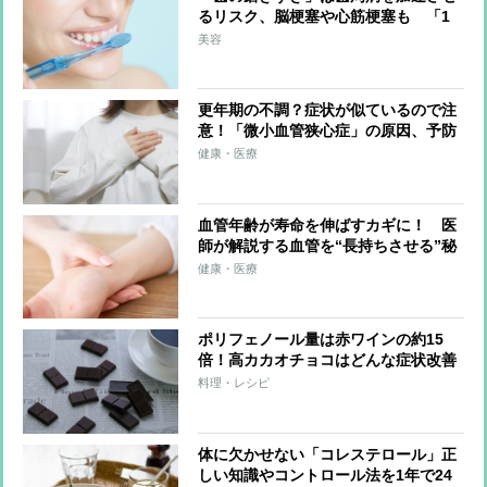
るリスク、脳梗塞や心筋梗塞も 「1
日3回」「3分」「フロスが先」”正し
美容
い歯磨き”のやり方を歯のプロが解説
更年期の不調？症状が似ているので注
意！「微小血管狭心症」の原因、予防
法を解説
健康・医療
血管年齢が寿命を伸ばすカギに！ 医
師が解説する血管を“長持ちさせる”秘
訣、運動のしすぎは逆効果？「血管若
健康・医療
返り体操」のやり方
ポリフェノール量は赤ワインの約15
倍！高カカオチョコはどんな症状改善
に役立つのか医師が解説
料理・レシピ
体に欠かせない「コレステロール」正
しい知識やコントロール法を1年で24