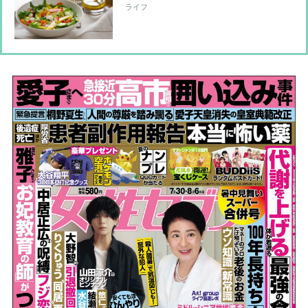
㎏減量した専門家が解説
ライフ