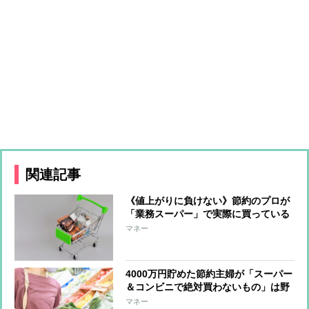
関連記事
《値上がりに負けない》節約のプロが
「業務スーパー」で実際に買っている
コスパ商品
マネー
4000万円貯めた節約主婦が「スーパー
＆コンビニで絶対買わないもの」は野
菜、その理由
マネー