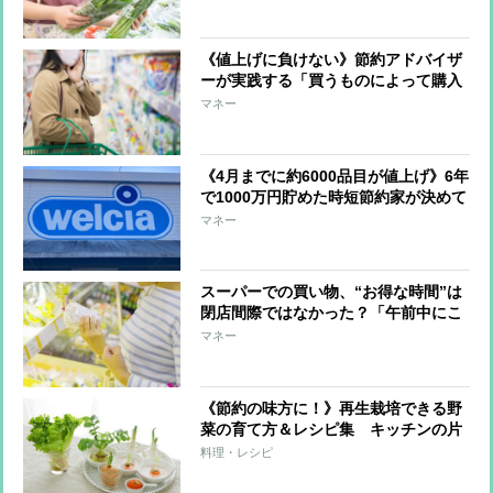
《値上げに負けない》節約アドバイザ
ーが実践する「買うものによって購入
場所をわける」節約ワザ 実際に利用
マネー
する6つのお店を紹介
《4月までに約6000品目が値上げ》6年
で1000万円貯めた時短節約家が決めて
いる「スーパー＆コンビニで絶対買わ
マネー
ないもの」
スーパーでの買い物、“お得な時間”は
閉店間際ではなかった？「午前中にこ
そ行くべき」理由を節約アドバイザー
マネー
が教える
《節約の味方に！》再生栽培できる野
菜の育て方＆レシピ集 キッチンの片
隅でカンタン“水耕栽培”のすすめ
料理・レシピ