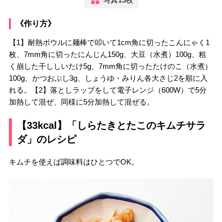
《作り方》
【1】耐熱ボウルに麺棒で叩いて1cm角に切ったこんにゃく1
枚、7mm角に切ったにんじん150g、大豆（水煮）100g、粗
く崩した干ししいたけ5g、7mm角に切ったたけのこ（水煮）
100g、かつおぶし3g、しょうゆ・みりん各大さじ2を順に入
れる。【2】落としラップをして電子レンジ（600W）で5分
加熱して混ぜ、同様に5分加熱して混ぜる。
【33kcal】「しらたきとたこのキムチサラ
ダ」のレシピ
キムチを使えば調味料はひとつでOK。