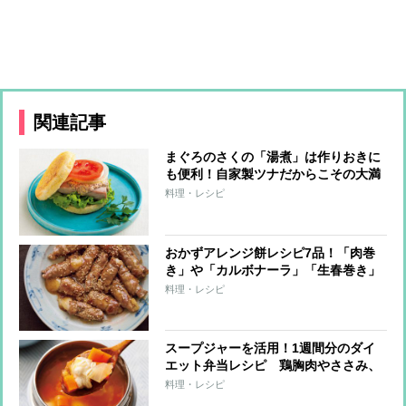
関連記事
まぐろのさくの「湯煮」は作りおきに
も便利！自家製ツナだからこその大満
足レシピ4つ
料理・レシピ
おかずアレンジ餅レシピ7品！「肉巻
き」や「カルボナーラ」「生春巻き」
など和洋・エスニックまで豊富なバリ
料理・レシピ
エーション
スープジャーを活用！1週間分のダイ
エット弁当レシピ 鶏胸肉やささみ、
えびで低カロリーでも食べ応えばっち
料理・レシピ
り