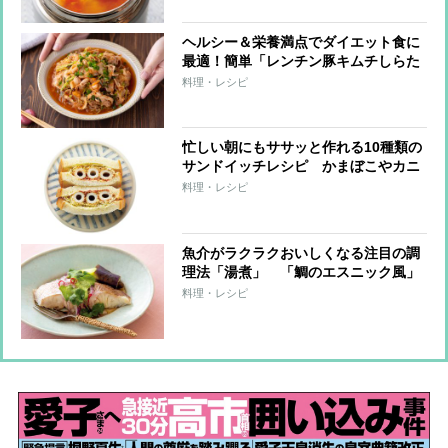
ヘルシー＆栄養満点でダイエット食に
最適！簡単「レンチン豚キムチしらた
き」【もあいかすみ ラクウマレシピ】
料理・レシピ
忙しい朝にもササッと作れる10種類の
サンドイッチレシピ かまぼこやカニ
カマなど練り物やのりが旨みをプラス
料理・レシピ
魚介がラクラクおいしくなる注目の調
理法「湯煮」 「鯛のエスニック風」
や帆立と青梗菜を組み合わせた本格中
料理・レシピ
華の逸品などレシピ6つ