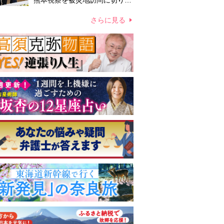
熊本視察を被災地訪問に切り替
えての実施が現実的か 上皇ご
夫妻から受け継ぐ“国民への寄
さらに見る
り添い方”