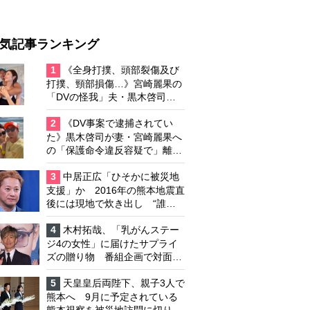
気記事ランキング
1
《全身打撲、頭部裂傷及び
打撲、頸部損傷…》宮崎麗果の
「DVの怪我」夫・黒木啓司の
逮捕で始まる「夫婦の闘争」
2
《DV事案で逮捕されてい
た》黒木啓司が妻・宮崎麗果へ
の「保護命令違反容疑で」離婚
協議は「第二ステージ」へ
3
中居正広「ひそかに被災地
支援」か 2016年の熊本地震直
後には現地で炊き出し “誰に
も知られなくて良い”と、むし
ろ強まる福祉活動への思い
4
木村拓哉、「乳がんステー
ジ4の女性」に届けたサプライ
ズの贈り物 番組企画で対面し
たファンが、夢と希望を与える
心遣いに「うれしくて号泣しま
5
天皇皇后両陛下、親子3人で
した」
熊本へ 9月に予定されている