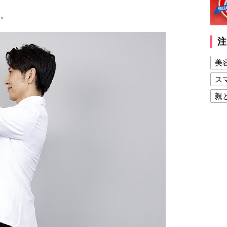
く。
注
美
ス
親
健
美
夫