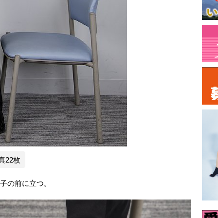
真22枚
椅子の前に立つ。