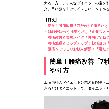
太る一方…。そんなダイエットの足を
介。重い腰を上げて若々しいスタイル
【目次】
・
簡単！腰痛改善「7秒かけて座るだけ
・
1日5分ゆっくり歩くだけ「距骨ウオ
・
腰痛改善＆美尻メイク「仰向けでね
・
腰痛撃退＆ヒップアップ！朝活ヨガ
・
腰痛＆ぽっこりお腹を解消！「寝た
簡単！腰痛改善「7
やり方
工藤内科のダイエット外来の副院長・
座るだけダイエット」で、ダイエット