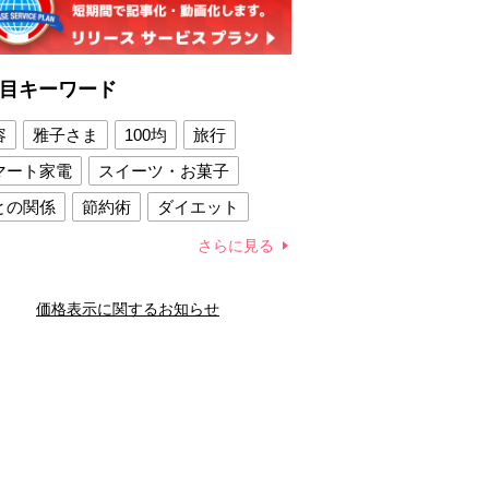
目キーワード
容
雅子さま
100均
旅行
マート家電
スイーツ・お菓子
との関係
節約術
ダイエット
康法
新製品
さらに見る
容賢者のダイエットグッズ
価格表示に関するお知らせ
との関係
新津春子
どか食い