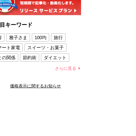
目キーワード
容
雅子さま
100均
旅行
マート家電
スイーツ・お菓子
との関係
節約術
ダイエット
康法
新製品
さらに見る
容賢者のダイエットグッズ
価格表示に関するお知らせ
との関係
新津春子
どか食い