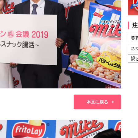
注
美
ス
親
健
美
夫
本文に戻る