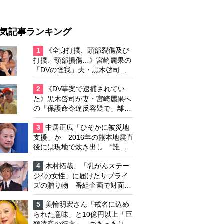
気記事ランキング
1
《全身打撲、頭部裂傷及び
打撲、頸部損傷…》宮崎麗果の
「DVの怪我」夫・黒木啓司の
逮捕で始まる「夫婦の闘争」
2
《DV事案で逮捕されてい
た》黒木啓司が妻・宮崎麗果へ
の「保護命令違反容疑で」離婚
協議は「第二ステージ」へ
3
中居正広「ひそかに被災地
支援」か 2016年の熊本地震直
後には現地で炊き出し “誰に
も知られなくて良い”と、むし
ろ強まる福祉活動への思い
4
木村拓哉、「乳がんステー
ジ4の女性」に届けたサプライ
ズの贈り物 番組企画で対面し
たファンが、夢と希望を与える
心遣いに「うれしくて号泣しま
5
美輪明宏さん「戒名に込め
した」
られた意味」と10億円以上「巨