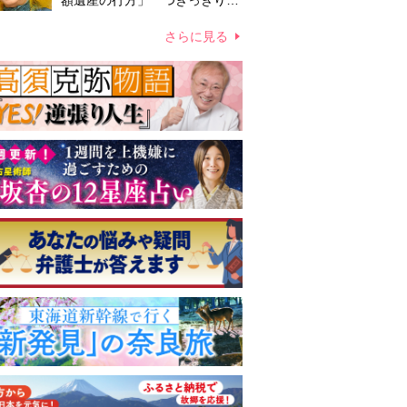
額遺産の行方」 つきっきりで
私生活をサポートしていた元俳
優が相続か
さらに見る