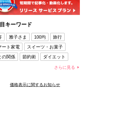
目キーワード
容
雅子さま
100均
旅行
マート家電
スイーツ・お菓子
との関係
節約術
ダイエット
康法
新製品
さらに見る
容賢者のダイエットグッズ
価格表示に関するお知らせ
との関係
新津春子
どか食い