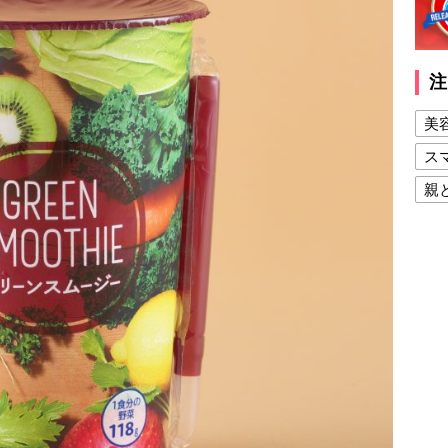
注
美
ス
親
健
美
夫