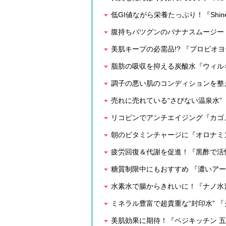
低GI値ながら栄養たっぷり！『Shine 
腹持ちバツグンのバナナスムージー『
美肌キープの必需品!? 『プロビオヨ
脂肪の吸収を抑える炭酸水『ウィルキ
調子の悪い肌のコンディションを整
売れに売れている“さびない温泉水” 『温
リコピンでアンチエイジング『カゴメ 
朝のビタミンチャージに『オロナミ
疲労回復＆代謝を促進！『黒酢で活
糖質制限中にもおすすめ 『濃いアー
水素水で腸からきれいに！『ナノ水素水
ミネラル豊富で超貴重な“封印水” 
美肌効果に期待！『ベジキッチン 五行茶