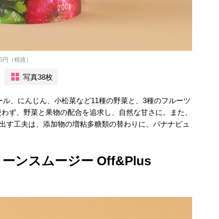
65円（税抜）
写真38枚
ケール、にんじん、小松菜など11種の野菜と、3種のフルーツ
使わず、野菜と果物の配合を追求し、自然な甘さに。また、
を出す工夫は、添加物の増粘多糖類の替わりに、バナナピュ
ンスムージー Off&Plus