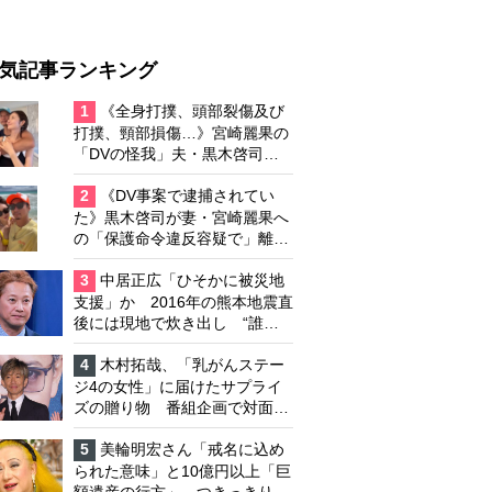
気記事ランキング
1
《全身打撲、頭部裂傷及び
打撲、頸部損傷…》宮崎麗果の
「DVの怪我」夫・黒木啓司の
逮捕で始まる「夫婦の闘争」
2
《DV事案で逮捕されてい
た》黒木啓司が妻・宮崎麗果へ
の「保護命令違反容疑で」離婚
協議は「第二ステージ」へ
3
中居正広「ひそかに被災地
支援」か 2016年の熊本地震直
後には現地で炊き出し “誰に
も知られなくて良い”と、むし
ろ強まる福祉活動への思い
4
木村拓哉、「乳がんステー
ジ4の女性」に届けたサプライ
ズの贈り物 番組企画で対面し
たファンが、夢と希望を与える
心遣いに「うれしくて号泣しま
5
美輪明宏さん「戒名に込め
した」
られた意味」と10億円以上「巨