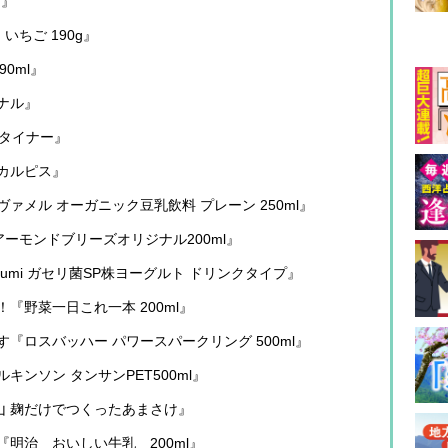
ン』
いちご 190g』
0ml』
ナル』
ュタイナー』
カルピス』
メル オーガニック豆乳飲料 プレーン 250ml』
ーモンドブリーズオリジナル200ml』
umi ガセリ菌SP株ヨーグルト ドリンクタイプ』
『野菜一日これ一本 200ml』
『ロスバッハー パワースパークリング 500ml』
ンソン タンサンPET500ml』
山 麹だけでつくったあまさけ』
明治 おいしい牛乳 200ml』