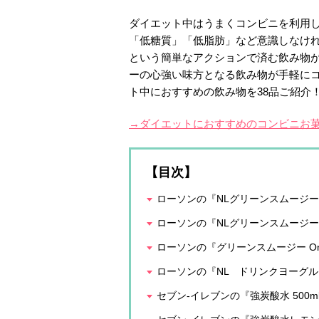
ダイエット中はうまくコンビニを利用
「低糖質」「低脂肪」など意識しなけ
という簡単なアクションで済む飲み物
ーの心強い味方となる飲み物が手軽に
ト中におすすめの飲み物を38品ご紹介
→ダイエットにおすすめのコンビニお菓
【目次】
ローソンの『NLグリーンスムージー 
ローソンの『NLグリーンスムージー Off
ローソンの『グリーンスムージー One
ローソンの『NL ドリンクヨーグル
セブン-イレブンの『強炭酸水 500m