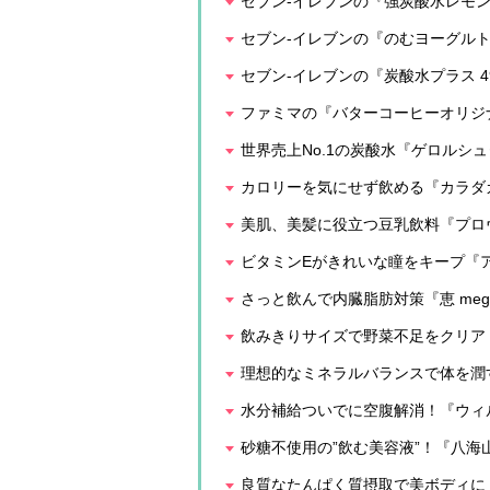
セブン-イレブンの『強炭酸水レモ
セブン-イレブンの『のむヨーグルト 
セブン-イレブンの『炭酸水プラス 49
ファミマの『バターコーヒーオリジ
世界売上No.1の炭酸水『ゲロルシ
カロリーを気にせず飲める『カラダ
美肌、美髪に役立つ豆乳飲料『プロヴァ
ビタミンEがきれいな瞳をキープ『ア
さっと飲んで内臓脂肪対策『恵 meg
飲みきりサイズで野菜不足をクリア！
理想的なミネラルバランスで体を潤す
水分補給ついでに空腹解消！『ウィルキ
砂糖不使用の”飲む美容液”！『八海
良質なたんぱく質摂取で美ボディに『