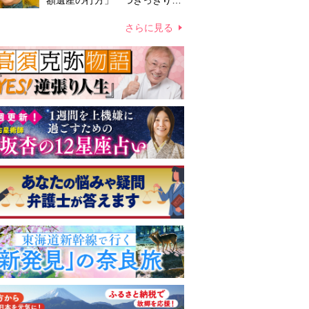
額遺産の行方」 つきっきりで
私生活をサポートしていた元俳
優が相続か
さらに見る