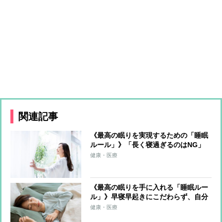
関連記事
《最高の眠りを実現するための「睡眠
ルール」》「長く寝過ぎるのはNG」
「夕食は就寝の2〜3時間前」「入浴は
健康・医療
1〜2時間前」「呼吸法などのリラクゼ
ーション」…効果的な睡眠術
《最高の眠りを手に入れる「睡眠ルー
ル」》早寝早起きにこだわらず、自分
に合ったリズムを選ぶことが重要 最
健康・医療
適環境は室温22〜24℃、布団の中33〜