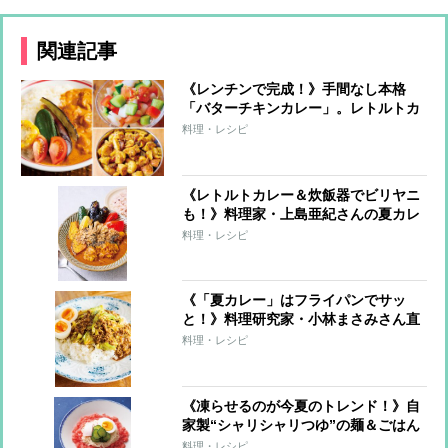
関連記事
《レンチンで完成！》手間なし本格
「バターチキンカレー」。レトルトカ
レーが激変する簡単トッピングも
料理・レシピ
《レトルトカレー＆炊飯器でビリヤニ
も！》料理家・上島亜紀さんの夏カレ
ーレシピ
料理・レシピ
《「夏カレー」はフライパンでサッ
と！》料理研究家・小林まさみさん直
伝レシピ
料理・レシピ
《凍らせるのが今夏のトレンド！》自
家製“シャリシャリつゆ”の麺＆ごはん
7レシピ
料理・レシピ