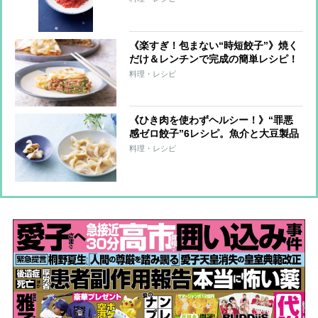
《楽すぎ！包まない“時短餃子”》焼く
だけ＆レンチンで完成の簡単レシピ！
料理・レシピ
《ひき肉を使わずヘルシー！》“罪悪
感ゼロ餃子”6レシピ。魚介と大豆製品
で大満足！
料理・レシピ