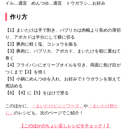
イル…適宜 めんつゆ…適宜 トウガラシ…お好み
作り方
【1】まいたけは手で割き、パプリカは肉幅より長めの薄切
り、アボカドは半分にして横に切る
【2】豚肉に軽く塩、コショウを振る
【3】豚肉に、パプリカ、アボカド、まいたけを順に重ねて
巻く
【4】フライパンにオリーブオイルを引き、両面に焦げ目が
つくまで【3】を焼く
【5】小鍋にめんつゆを入れ、お好みでトウガラシを加えて
煮詰める
【6】【4】に【5】をはけで塗る
このほかに、
「まいたけビシソワーズ」
や
「まいたけ卵と
じ」
のレシピも、次のページでご紹介！
【このほかのちょい足しレシピをチェック！】