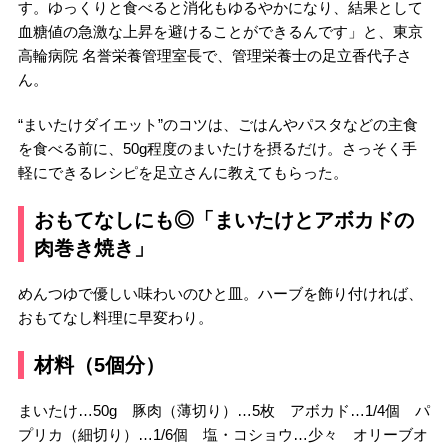
す。ゆっくりと食べると消化もゆるやかになり、結果として
血糖値の急激な上昇を避けることができるんです」と、東京
高輪病院 名誉栄養管理室長で、管理栄養士の足立香代子さ
ん。
“まいたけダイエット”のコツは、ごはんやパスタなどの主食
を食べる前に、50g程度のまいたけを摂るだけ。さっそく手
軽にできるレシピを足立さんに教えてもらった。
おもてなしにも◎「まいたけとアボカドの
肉巻き焼き」
めんつゆで優しい味わいのひと皿。ハーブを飾り付ければ、
おもてなし料理に早変わり。
材料（5個分）
まいたけ…50g 豚肉（薄切り）…5枚 アボカド…1/4個 パ
プリカ（細切り）…1/6個 塩・コショウ…少々 オリーブオ