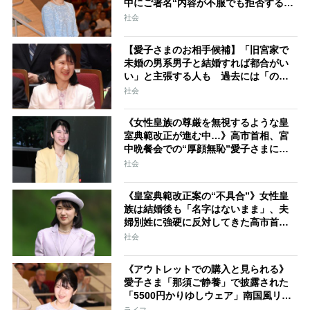
中にご署名“内容が不服でも拒否するこ
とはできない” 米大手紙は男系男子に
社会
固執する日本の現状を批判的に報道
【愛子さまのお相手候補】「旧宮家で
未婚の男系男子と結婚すれば都合がい
い」と主張する人も 過去には「のび
太くん」「野球部エース」「華道家元
社会
の孫」などの名前
《女性皇族の尊厳を無視するような皇
室典範改正が進む中…》高市首相、宮
中晩餐会での“厚顔無恥”愛子さまに近
づきハイテンションで会話、小泉進次
社会
郎夫妻と30分ほど取り囲む
《皇室典範改正案の“不具合”》女性皇
族は結婚後も「名字はないまま」、夫
婦別姓に強硬に反対してきた高市首相
の“大いなる矛盾”
社会
《アウトレットでの購入と見られる》
愛子さま「那須ご静養」で披露された
「5500円かりゆしウェア」南国風リン
クコーデ
ライフ