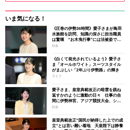
いま気になる！
《圧巻の伊勢36時間》愛子さまが鳥羽
水族館を訪問、知識の深さに担当職員
は驚嘆 “お木曳行事”には法被姿で参
加「市民に交じって一生懸命引いてお
社会
られました」
《白くて発光されているよう》愛子さ
ま「オールホワイト」スーツスタイル
がまぶしい「2年ぶり伊勢路」の輝き
ライフ
愛子さま、皇室典範改正の暗雲を跳ね
返すかのように激動の日々 仕事の合
間に伊勢神宮、アジア競技大会、シン
ガポール…スケジュールはびっしり
社会
「天皇家のご長女」の揺るがぬ思い
皇室典範改正“国民が納得した上での成
立”とは言い難い着地 天皇陛下は静養