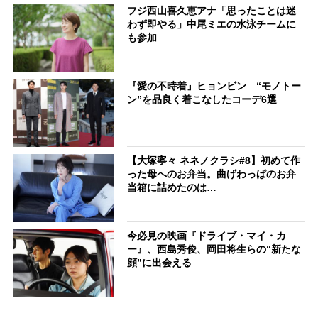
フジ西山喜久恵アナ「思ったことは迷
わず即やる」中尾ミエの水泳チームに
も参加
『愛の不時着』ヒョンビン “モノトー
ン”を品良く着こなしたコーデ6選
【大塚寧々 ネネノクラシ#8】初めて作
った母へのお弁当。曲げわっぱのお弁
当箱に詰めたのは…
今必見の映画『ドライブ・マイ・カ
ー』、西島秀俊、岡田将生らの“新たな
顔”に出会える