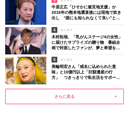
3
中居正広「ひそかに被災地支援」か
2016年の熊本地震直後には現地で炊き
出し “誰にも知られなくて良い”と、
むしろ強まる福祉活動への思い
4
エンタメ
木村拓哉、「乳がんステージ4の女性」
に届けたサプライズの贈り物 番組企
画で対面したファンが、夢と希望を与
える心遣いに「うれしくて号泣しまし
た」
5
エンタメ
美輪明宏さん「戒名に込められた意
味」と10億円以上「巨額遺産の行
方」 つきっきりで私生活をサポート
していた元俳優が相続か
さらに見る