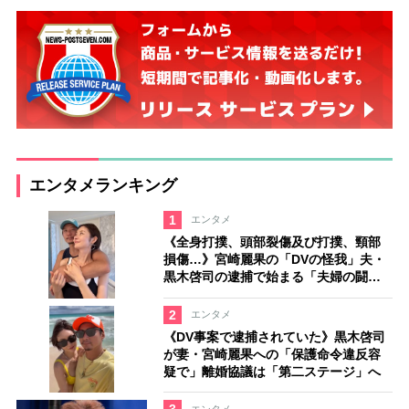
エンタメランキング
1
エンタメ
《全身打撲、頭部裂傷及び打撲、頸部
損傷…》宮崎麗果の「DVの怪我」夫・
黒木啓司の逮捕で始まる「夫婦の闘
争」
2
エンタメ
《DV事案で逮捕されていた》黒木啓司
が妻・宮崎麗果への「保護命令違反容
疑で」離婚協議は「第二ステージ」へ
エンタメ