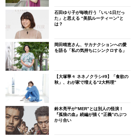
石田ゆり子が毎晩行う「いい1日だっ
た」と思える “美肌ルーティーン”と
は？
岡田晴恵さん、サカナクションへの愛
を語る「私の気持ちにシンクロする」
【大塚寧々 ネネノクラシ#9】「食欲の
秋」、わが家で増える“2大料理”
鈴木亮平が“MER”とは別人の怪演！
『孤狼の血』続編が描く“正義”のぶつ
かり合い