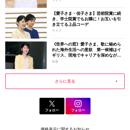
【愛子さま・佳子さま】芸術院賞に続
き、学士院賞でもお隣に！お互いを引
き立てる上品コーデ
ライフ
《世界への窓》愛子さま、歌に秘めら
れた海外生活への意欲 第一候補はイ
ギリス、現地でキャリアを深めながら
海外経験を積まれる選択肢も
社会
さらに見る
フォロー
フォロー
価格表示に関するお知らせ