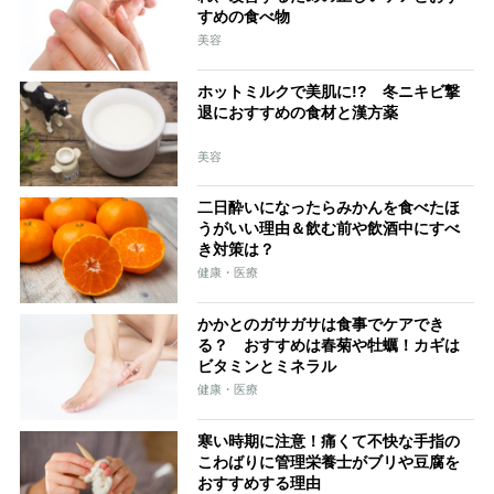
すめの食べ物
美容
ホットミルクで美肌に!? 冬ニキビ撃
退におすすめの食材と漢方薬
美容
二日酔いになったらみかんを食べたほ
うがいい理由＆飲む前や飲酒中にすべ
き対策は？
健康・医療
かかとのガサガサは食事でケアでき
る？ おすすめは春菊や牡蠣！カギは
ビタミンとミネラル
健康・医療
寒い時期に注意！痛くて不快な手指の
こわばりに管理栄養士がブリや豆腐を
おすすめする理由