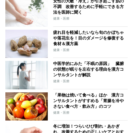
女性の大敵「冷え」が引き起こす肌の
不調 改善するために手軽にできる方
法を医師に聞く
健康・医療
疲れ目を軽減したいなら旬のかぼちゃ
や落花生を！目のダメージを修復する
食材＆漢方薬
健康・医療
中医学的にみた「不眠の原因」 臓腑
の状態が眠りを左右する理由を漢方コ
ンサルタントが解説
健康・医療
「果物は焼いて食べる」ほか 漢方コ
ンサルタントがすすめる「胃腸を冷や
さない食べ方・飲み方」のコツ
健康・医療
冬に増加！つらいひび割れ・あかぎ
れ、改善するための正しいケアとおす