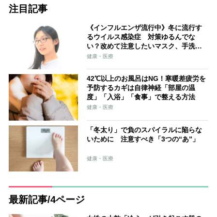
注目記事
《インフルエンザ流行中》冬に流行す
るウイルス感染症 対策ゆるんでな
い？改めて注意したいマスク、手洗い
など対策の注意点
健康・医療
42℃以上のお風呂はNG！寒暖差疲労を
予防するカギは自律神経「部屋の温
度」「入浴」「食事」で整える方法
健康・医療
「冬太り」で負のスパイラルに陥らな
いために 注意すべき「3つの“あ”」
健康・医療
最新記事/4ページ