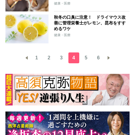
健康・医療
秋冬の口臭に注意！ ドライマウス改
善に管理栄養士がレモン、昆布をすす
めるワケ
健康・医療
1
2
3
4
5
6