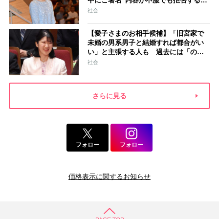
中にご署名“内容が不服でも拒否するこ
とはできない” 米大手紙は男系男子に
社会
固執する日本の現状を批判的に報道
【愛子さまのお相手候補】「旧宮家で
未婚の男系男子と結婚すれば都合がい
い」と主張する人も 過去には「のび
太くん」「野球部エース」「華道家元
社会
の孫」などの名前
さらに見る
フォロー
フォロー
価格表示に関するお知らせ