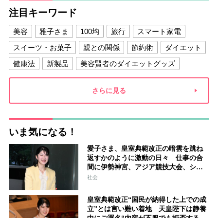
注目キーワード
美容
雅子さま
100均
旅行
スマート家電
スイーツ・お菓子
親との関係
節約術
ダイエット
健康法
新製品
美容賢者のダイエットグッズ
夫との関係
新津春子
どか食い
さらに見る
いま気になる！
愛子さま、皇室典範改正の暗雲を跳ね
返すかのように激動の日々 仕事の合
間に伊勢神宮、アジア競技大会、シン
ガポール…スケジュールはびっしり
社会
「天皇家のご長女」の揺るがぬ思い
皇室典範改正“国民が納得した上での成
立”とは言い難い着地 天皇陛下は静養