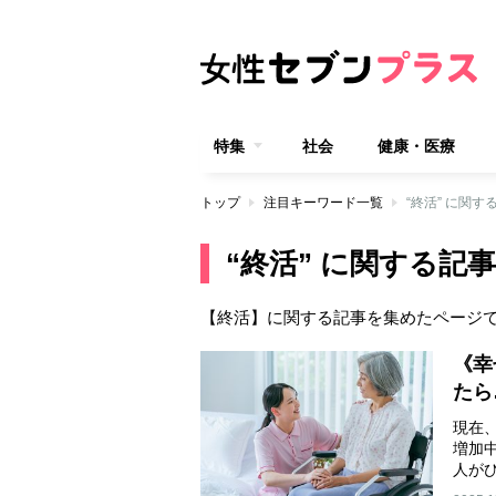
特集
社会
健康・医療
トップ
注目キーワード一覧
“終活” に関す
“終活” に関する記事
【終活】に関する記事を集めたページ
《幸
たら
現在
増加中
人が