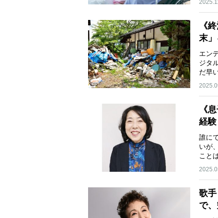
2025.1
《終
末」
エン
ジタ
だ早
…
2025.0
《息
経験
誰に
いが
こと
2025.0
歌手
で、