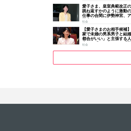
一生懸命引いておられま
愛子さま、皇室典範改正
跳ね返すかのように激動
仕事の合間に伊勢神宮、
技大会、シンガポール…
社会
ールはびっしり 「天皇
【愛子さまのお相手候補
女」の揺るがぬ思い
家で未婚の男系男子と結
都合がいい」と主張する
去には「のび太くん」「
社会
ース」「華道家元の孫」
前