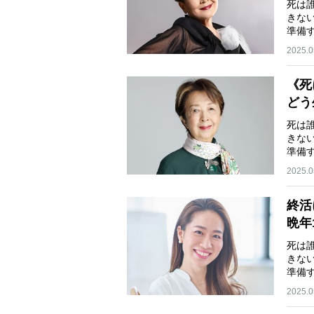
死は
きな
準備
2025.0
《死
どう
死は
きな
準備
2025.0
終活
晩年
死は
きな
準備
2025.0