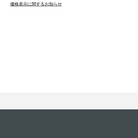
価格表示に関するお知らせ
との関係
新津春子
どか食い