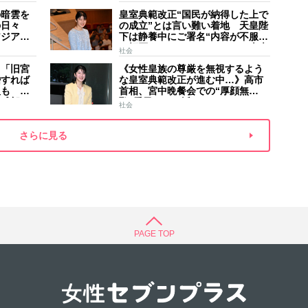
した」
夫
の暗雲を
皇室典範改正“国民が納得した上で
の日々
の成立”とは言い難い着地 天皇陛
アジア競
下は静養中にご署名“内容が不服で
スケジュ
も拒否することはできない” 米大
社会
家のご長
手紙は男系男子に固執する日本の
】「旧宮
《女性皇族の尊厳を無視するよう
現状を批判的に報道
婚すれば
な皇室典範改正が進む中…》高市
人も 過
首相、宮中晩餐会での“厚顔無
野球部エ
恥”愛子さまに近づきハイテンショ
社会
などの名
ンで会話、小泉進次郎夫妻と30分
ほど取り囲む
さらに見る
PAGE TOP