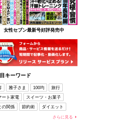
女性セブン最新号好評発売中
目キーワード
容
雅子さま
100均
旅行
マート家電
スイーツ・お菓子
との関係
節約術
ダイエット
康法
新製品
さらに見る
容賢者のダイエットグッズ