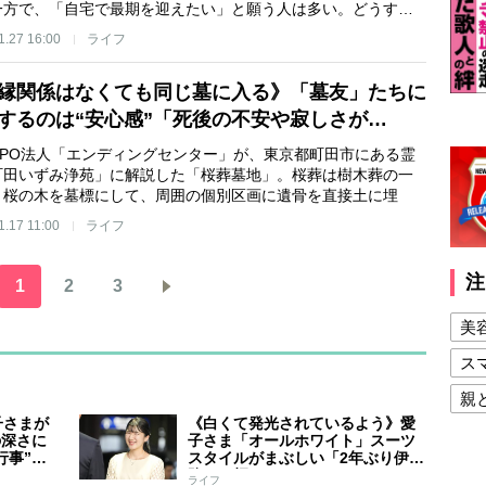
一方で、「自宅で最期を迎えたい」と願う人は多い。どうす…
1.27 16:00
ライフ
縁関係はなくても同じ墓に入る》「墓友」たちに
するのは“安心感”「死後の不安や寂しさが…
NPO法人「エンディングセンター」が、東京都町田市にある霊
町田いずみ浄苑」に解説した「桜葬墓地」。桜葬は樹木葬の一
、桜の木を墓標にして、周囲の個別区画に遺骨を直接土に埋
1.17 11:00
ライフ
注
1
2
3
美
ス
親
子さまが
《白くて発光されているよう》愛
健
の深さに
子さま「オールホワイト」スーツ
行事”に
スタイルがまぶしい「2年ぶり伊勢
美
交じって
路」の輝き
ライフ