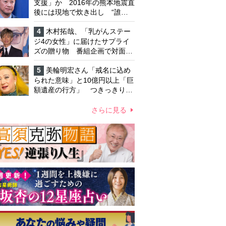
支援」か 2016年の熊本地震直
後には現地で炊き出し “誰に
も知られなくて良い”と、むし
ろ強まる福祉活動への思い
4
木村拓哉、「乳がんステー
ジ4の女性」に届けたサプライ
ズの贈り物 番組企画で対面し
たファンが、夢と希望を与える
心遣いに「うれしくて号泣しま
5
美輪明宏さん「戒名に込め
した」
られた意味」と10億円以上「巨
額遺産の行方」 つきっきりで
私生活をサポートしていた元俳
優が相続か
さらに見る