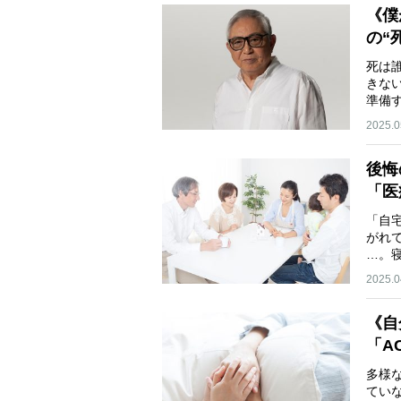
《僕
の“
死は
きな
準備
2025.0
後悔
「医
「自
がれ
…。
け…
2025.0
《自
「A
多様
てい