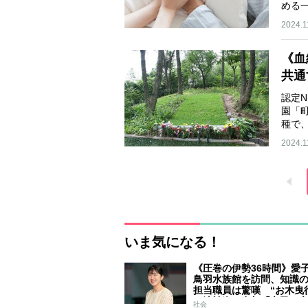
める
2024.1
《血
共通
認定
園「
種で
め…
2024.1
いま気になる！
《圧巻の伊勢36時間》愛
鳥羽水族館を訪問、知識
担当職員は驚嘆 “お木曳
は法被姿で参加「市民に
社会