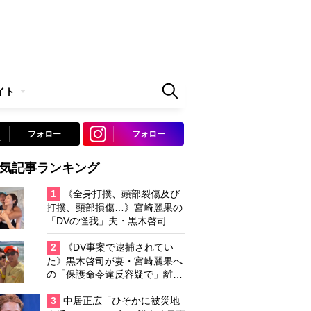
イト
フォロー
フォロー
気記事ランキング
1
《全身打撲、頭部裂傷及び
打撲、頸部損傷…》宮崎麗果の
「DVの怪我」夫・黒木啓司の
逮捕で始まる「夫婦の闘争」
2
《DV事案で逮捕されてい
た》黒木啓司が妻・宮崎麗果へ
の「保護命令違反容疑で」離婚
協議は「第二ステージ」へ
3
中居正広「ひそかに被災地