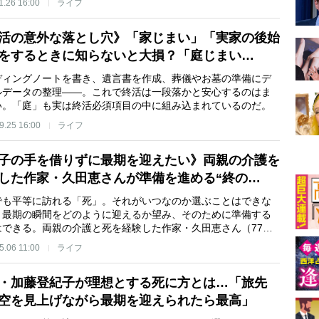
1.26 16:00
ライフ
活の意外な落とし穴》「家じまい」「実家の後始
をするときに知らないと大損？「庭じまい…
ディングノートを書き、遺言書を作成、葬儀やお墓の準備にデ
ルデータの整理――。これで終活は一段落かと安心するのはま
い。「庭」も実は終活必須項目の中に組み込まれているのだ。
9.25 16:00
ライフ
子の手を借りずに最期を迎えたい》両親の介護を
した作家・久田恵さんが準備を進める“終の…
でも平等に訪れる「死」。それがいつなのか選ぶことはできな
、最期の瞬間をどのように迎えるか望み、そのために準備する
はできる。両親の介護と死を経験した作家・久田恵さん（77…
5.06 11:00
ライフ
・加藤登紀子が理想とする死に方とは…「旅先
空を見上げながら最期を迎えられたら最高」