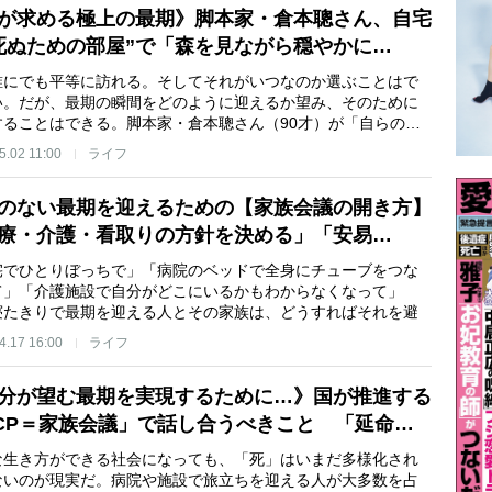
が求める極上の最期》脚本家・倉本聰さん、自宅
死ぬための部屋”で「森を見ながら穏やかに…
誰にでも平等に訪れる。そしてそれがいつなのか選ぶことはで
い。だが、最期の瞬間をどのように迎えるか望み、そのために
することはできる。脚本家・倉本聰さん（90才）が「自らの…
5.02 11:00
ライフ
のない最期を迎えるための【家族会議の開き方】
療・介護・看取りの方針を決める」「安易…
宅でひとりぼっちで」「病院のベッドで全身にチューブをつな
て」「介護施設で自分がどこにいるかもわからなくなって」
寝たきりで最期を迎える人とその家族は、どうすればそれを避
4.17 16:00
ライフ
分が望む最期を実現するために…》国が推進する
CP＝家族会議」で話し合うべきこと 「延命…
な生き方ができる社会になっても、「死」はいまだ多様化され
ないのが現実だ。病院や施設で旅立ちを迎える人が大多数を占