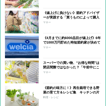
《値上げに負けない》節約アドバイザ
ーが実践する「買うものによって購入
場所をわける」節約ワザ 実際に利用
マネー
する6つのお店を紹介
《4月までに約6000品目が値上げ》6年
で1000万円貯めた時短節約家が決めて
いる「スーパー＆コンビニで絶対買わ
マネー
ないもの」
スーパーでの買い物、“お得な時間”は
閉店間際ではなかった？「午前中にこ
そ行くべき」理由を節約アドバイザー
マネー
が教える
《節約の味方に！》再生栽培できる野
菜の育て方＆レシピ集 キッチンの片
隅でカンタン“水耕栽培”のすすめ
料理・レシピ