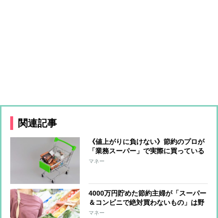
関連記事
《値上がりに負けない》節約のプロが
「業務スーパー」で実際に買っている
コスパ商品
マネー
4000万円貯めた節約主婦が「スーパー
＆コンビニで絶対買わないもの」は野
菜、その理由
マネー